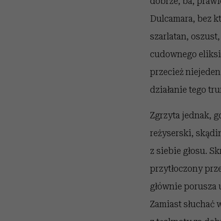
dobrze, ba, prawi
Dulcamara, bez k
szarlatan, oszust
cudownego eliksi
przecież niejede
działanie tego tr
Zgrzyta jednak, g
reżyserski, skąd
z siebie głosu. S
przytłoczony prz
głównie porusza u
Zamiast słuchać w