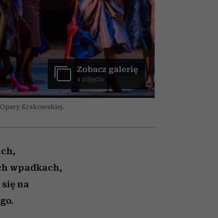
i dla
nił
ane
zonu
Zobacz galerię
4 zdjęcia
 Opery Krakowskiej.
ich,
ych wpadkach,
się na
go.