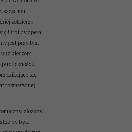
Postać Nemorino –
, każąc mu
źniej żołnierze
ę i troi by opera
ny jest przy tym
r (z kieszeni
 publiczności.
przenikające się
iat rozmarzonej
komiczny, złożony
stko by było