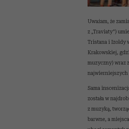
Uważam, że zamias
z „Traviaty”) umi
Tristana i Izoldy
Krakowskiej, gdz
muzyczny) wraz z
najwierniejszych
Sama inscenizacja
została w najdrob
z muzyką, tworząc
barwne, a miejsc