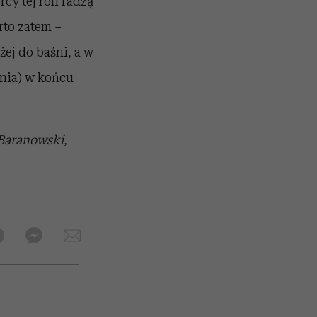
cy tej roli radzą
rto zatem –
żej do baśni, a w
tnia) w końcu
 Baranowski,