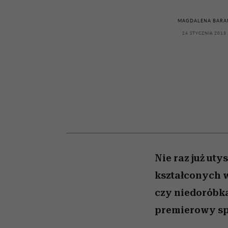
kawę z Kasią Miller”, s.
zupełny brak ogłady
artystkę
girls”
odc. 7]
MAGDALENA BARA
24 STYCZNIA 2013
Nie raz już ut
kształconych 
czy niedoróbk
premierowy sp