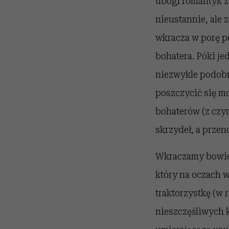
ubogi romantyk za
nieustannie, ale 
wkracza w porę pe
bohatera. Póki je
niezwykle podobn
poszczycić się mo
bohaterów (z czy
skrzydeł, a przen
Wkraczamy bowie
który na oczach 
traktorzystkę (w 
nieszczęśliwych 