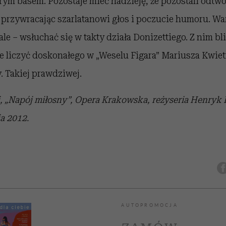
rym basem. Pozostaje mieć nadzieję, że pozostali odtwór
j, przywracając szarlatanowi głos i poczucie humoru. Wa
e – wsłuchać się w takty działa Donizettiego. Z nim bli
ie liczyć doskonałego w „Weselu Figara” Mariusza Kwie
y. Takiej prawdziwej.
, „Napój miłosny”, Opera Krakowska, reżyseria Henryk
a 2012.
AUTOPROMOCJA