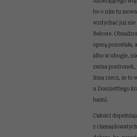
umierającego wuj
bo o nim tu mowa
wzdychać już nie t
Belcore. Obsadzon
operą pozostała,
albo w ubogie, n
zwisa postronek, 
Inna rzecz, że to
u Donizettiego kr
baśni.
Całości dopełnia
z ciamajdowatych 