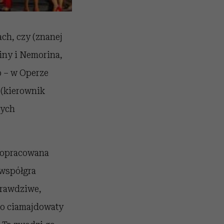
ch, czy (znanej
diny i Nemorina,
o – w Operze
 (kierownik
wych
, opracowana
 współgra
 prawdziwe,
to ciamajdowaty