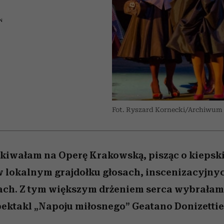
 5,
Miller s. 5, odc. 6]
humoru historii
skutki dla związku 
Raport Lyst ujaw
najbardziej pożąd
partnerki
N
ubrania i marki se
Fot. Ryszard Kornecki/Archiwum
yskiwałam na Operę Krakowską, pisząc o kiepsk
w lokalnym grajdołku głosach, inscenizacyjn
ach. Z tym większym drżeniem serca wybrałam 
ektakl „Napoju miłosnego” Geatano Donizettie