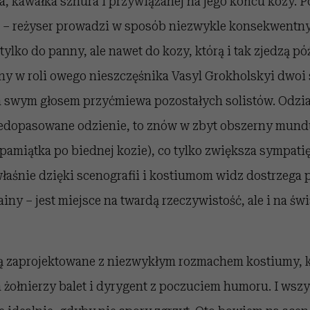
a, kawałka sznura i przywiązanej na jego końcu kozy. 
 – reżyser prowadzi w sposób niezwykle konsekwentny
ylko do panny, ale nawet do kozy, którą i tak zjedzą pó
y w roli owego nieszczęśnika Vasyl Grokholskyi dwoi si
 a swym głosem przyćmiewa pozostałych solistów. Odzia
iedopasowane odzienie, to znów w zbyt obszerny mundu
pamiątka po biednej kozie), co tylko zwiększa sympatię
 właśnie dzięki scenografii i kostiumom widz dostrzega 
ainy – jest miejsce na twardą rzeczywistość, ale i na św
ją zaprojektowane z niezwykłym rozmachem kostiumy, 
żołnierzy balet i dyrygent z poczuciem humoru. I wszy