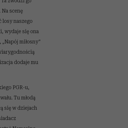
. Ta zwodzi go
. Na scenę
ć losy naszego
i, wydaje się ona
, „Napój miłosny”
 wiarygodnością
izacja dodaje mu
iego PGR-u,
awału. Tu młodą
ą się w dziejach
siadacz