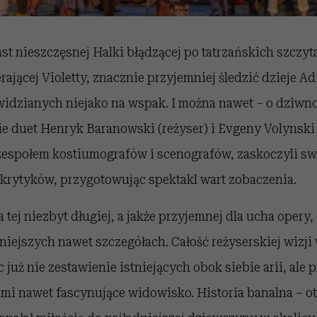
t nieszczęsnej Halki błądzącej po tatrzańskich szczyta
erającej Violetty, znacznie przyjemniej śledzić dzieje A
 widzianych niejako na wspak. I można nawet – o dziwn
ie duet Henryk Baranowski (reżyser) i Evgeny Volynski
espołem kostiumografów i scenografów, zaskoczyli s
 krytyków, przygotowując spektakl wart zobaczenia.
 tej niezbyt długiej, a jakże przyjemnej dla ucha opery
niejszych nawet szczegółach. Całość reżyserskiej wizji
 już nie zestawienie istniejących obok siebie arii, ale
ami nawet fascynujące widowisko. Historia banalna – o