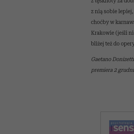
z tęsknoty za dob
z nią sobie lepie
choćby w karnawal
Krakowie (jeśli n
bliżej też do oper
Gaetano Donizetti
premiera 2 grudni