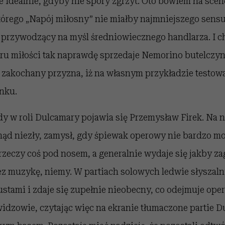
e idealnie, gdyby nie spory zgrzyt. Oto bowiem na sce
tórego „Napój miłosny” nie miałby najmniejszego sensu
, przywodzący na myśl średniowiecznego handlarza. I c
ru miłości tak naprawdę sprzedaje Nemorino butelczyn
n zakochany przyzna, iż na własnym przykładzie testow
unku.
dy w roli Dulcamary pojawia się Przemysław Firek. Na ni
inąd niezły, zamysł, gdy śpiewak operowy nie bardzo 
krzeczy coś pod nosem, a generalnie wydaje się jakby z
ez muzykę, niemy. W partiach solowych ledwie słyszaln
stami i zdaje się zupełnie nieobecny, co odejmuje ope
idzowie, czytając więc na ekranie tłumaczone partie 