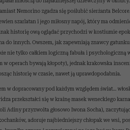
pałał miłością do najładniejszej dziewczyny w okolicy
zamiast Nemorino zgadza się poślubić sierżanta Belcore
wien szarlatan i jego miłosny napój, który ma odmieni
dnak historię ową oglądać przychodzi w kostiumie epok
a do innych. Owszem, jak zapewniają znawcy gatunku
że nie tylko całkiem logiczną fabuła i psychologiczną
m w operach bywają kłopoty), jednak krakowska inscen
osząc historię w czasie, nawet ją uprawdopodabnia.
m w dopracowany pod każdym względem świat… włosk
widza przekształci się w krainę masek weneckiego karn
roli Adiny przyzwoita głosowo Iwona Socha), zaczytując
kochanków, adoruje najbiedniejszy chłopak we wsi, po