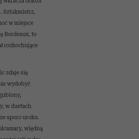
nę wkracza doktor
. Sztukmistrz,
hoć w miejsce
ę Bordeaux, to
ał rozkochujące
c zdaje się
może wydobyć
agubiony,
y, w duetach
rze sporo uroku.
Dulcamary, więdną