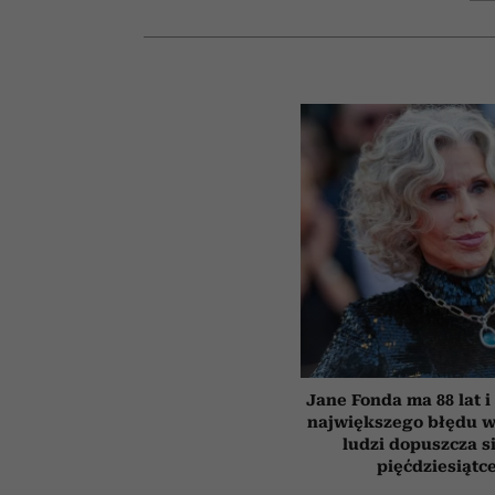
Jane Fonda ma 88 lat i
największego błędu w
ludzi dopuszcza s
pięćdziesiątc