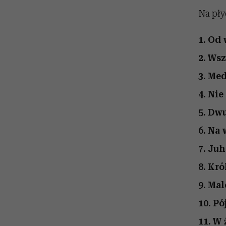
Na pły
1. Od
2. Ws
3. Me
4. Ni
5. Dw
6. Na
7. Ju
8. Kró
9. Ma
10. Pó
11. W