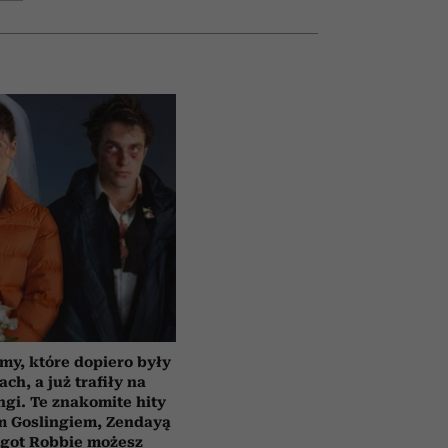
lmy, które dopiero były
ach, a już trafiły na
ngi. Te znakomite hity
m Goslingiem, Zendayą
rgot Robbie możesz