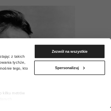
Zezwól na wszystkie
tając z takich
zowania tychże,
Spersonalizuj
ośnie tego, kto
o kilku metrów
 danych