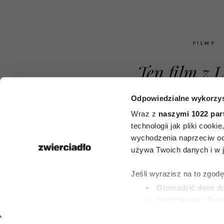
FILMY
Ten film z
Niemczykiem
Odpowiedzialne wykorzys
roku był no
Wraz z
naszymi 1022 par
technologii jak pliki cook
do Oscara. P
wychodzenia naprzeciw oc
używa Twoich danych i w ja
obejrzeć go
Jeśli wyrazisz na to zgod
miłośnik po
Gromadzić dane dot
Identyfikować Twoj
kina
(fingerprinting, czyli 