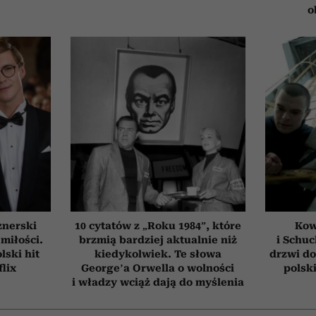
o
znerski
10 cytatów z „Roku 1984”, które
Kow
 miłości.
brzmią bardziej aktualnie niż
i Schuc
ski hit
kiedykolwiek. Te słowa
drzwi do
flix
George’a Orwella o wolności
polski
i władzy wciąż dają do myślenia