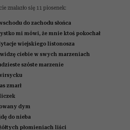
cie znalazło się 11 piosenek:
 wschodu do zachodu słońca
zystko mi mówi, że mnie ktoś pokochał
dytacje wiejskiego listonosza
e widzę ciebie w swych marzeniach
udzieste szóste marzenie
 wirsycku
has zmarł
liczek
lowany dym
jdę do nieba
 żółtych płomieniach liści