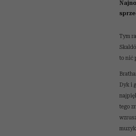
kawę z Kasią Miller”, s.
rachunek sumienia
modelowania
weterynarz”
Najno
odc. 7]
sprze
Tym ra
Skaldó
to nić
Bratha
Dyk i 
najpię
tego z
wzrusz
muzyk