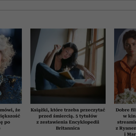
 mówi, że
Książki, które trzeba przeczytać
Dobre fi
iększość
przed śmiercią. 5 tytułów
w kin
ię po
z zestawienia Encyklopedii
streami
e
Britannica
z Ryane
i Ma