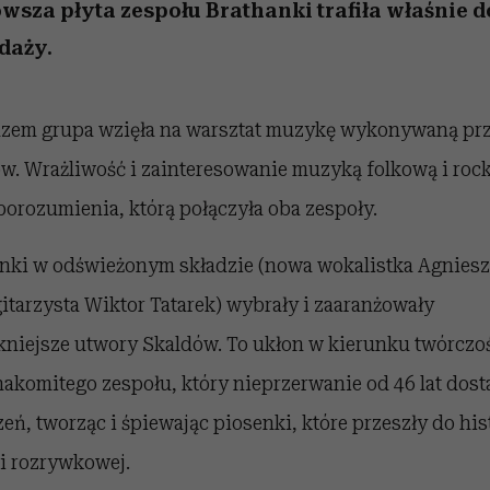
 5,
osób, które biorą na siebie za
powinien znać odpowiedź
Wiemy, gdzie go kupić
Miller s. 5, odc. 6]
sezon jesień–zima 2
mężczyzna jest mn
wsza płyta zespołu Brathanki trafiła właśnie d
dużo
reaktywny”
daży.
zem grupa wzięła na warsztat muzykę wykonywaną pr
w. Wrażliwość i zainteresowanie muzyką folkową i ro
 porozumienia, którą połączyła oba zespoły.
nki w odświeżonym składzie (nowa wokalistka Agnies
gitarzysta Wiktor Tatarek) wybrały i zaaranżowały
kniejsze utwory Skaldów. To ukłon w kierunku twórczo
nakomitego zespołu, który nieprzerwanie od 46 lat dost
eń, tworząc i śpiewając piosenki, które przeszły do his
i rozrywkowej.