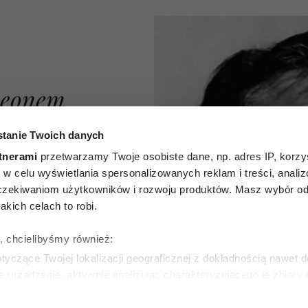
 Leonem
 z 1961
tanie Twoich danych
minowany
tnerami
przetwarzamy Twoje osobiste dane, np. adres IP, korzys
ie, w celu wyświetlania spersonalizowanych reklam i treści, anali
owinien
zekiwaniom użytkowników i rozwoju produktów. Masz wybór odn
kich celach to robi.
 każdy
ę, chcielibyśmy również:
lskiego
yczące Twojej lokalizacji geograficznej z dokładnością nawet d
e urządzenie, aktywnie analizując charakteryzującego je zbiory
wirtualny odcisk palca)