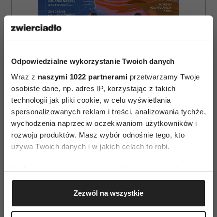
Odpowiedzialne wykorzystanie Twoich danych
Wraz z
naszymi 1022 partnerami
przetwarzamy Twoje
osobiste dane, np. adres IP, korzystając z takich
technologii jak pliki cookie, w celu wyświetlania
ZAMÓW
spersonalizowanych reklam i treści, analizowania tychże,
wychodzenia naprzeciw oczekiwaniom użytkowników i
WYDANIE DRUKOWANE
rozwoju produktów. Masz wybór odnośnie tego, kto
używa Twoich danych i w jakich celach to robi.
E-WYDANIE
Jeśli wyrazisz na to zgodę, chcielibyśmy również:
Gromadzić dane dotyczące Twojej lokalizacji
Zezwól na wszystkie
geograficznej z dokładnością nawet do kilku metrów
Identyfikować Twoje urządzenie, aktywnie