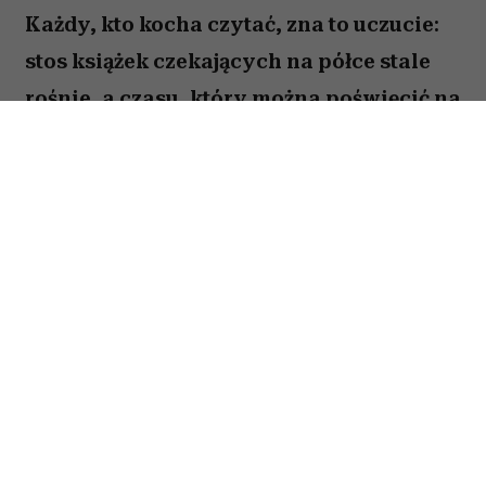
Każdy, kto kocha czytać, zna to uczucie:
stos książek czekających na półce stale
rośnie, a czasu, który można poświęcić na
lekturę, ubywa. A przecież obok głośnych
nowości i sezonowych bestsellerów są
jeszcze te tytuły, które od lat wracają w
kolejnych zestawieniach
najważniejszych książek świata. Po które
warto sięgnąć? Zajrzałam do listy
Encyklopedii Britannica i wybrałam z
niej pięć tytułów, które zdaniem wielu
warto przeczytać przed śmiercią. Łączy je
nie tylko miejsce w literackim kanonie,