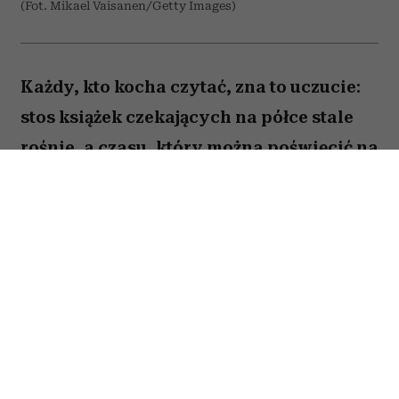
(Fot. Mikael Vaisanen/Getty Images)
Każdy, kto kocha czytać, zna to uczucie:
stos książek czekających na półce stale
rośnie, a czasu, który można poświęcić na
lekturę, ubywa. A przecież obok głośnych
nowości i sezonowych bestsellerów są
jeszcze te tytuły, które od lat wracają w
kolejnych zestawieniach
najważniejszych książek świata. Po które
warto sięgnąć? Zajrzałam do listy
Encyklopedii Britannica i wybrałam z
niej pięć tytułów, które zdaniem wielu