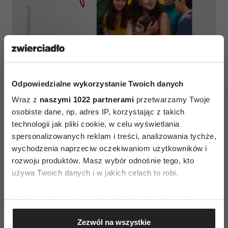
Odpowiedzialne wykorzystanie Twoich danych
Wraz z
naszymi 1022 partnerami
przetwarzamy Twoje
osobiste dane, np. adres IP, korzystając z takich
technologii jak pliki cookie, w celu wyświetlania
spersonalizowanych reklam i treści, analizowania tychże,
(Fot. materiały prasowe Multikina)
wychodzenia naprzeciw oczekiwaniom użytkowników i
rozwoju produktów. Masz wybór odnośnie tego, kto
„Kino na Obcasach” odbędzie się 15 lipca
używa Twoich danych i w jakich celach to robi.
o godz. 19.00 w Multikinie
: Elbląg, Gdańsk,
Jeśli wyrazisz na to zgodę, chcielibyśmy również:
Głogów, Katowice, Kłodzko, Koszalin, Kraków,
Gromadzić dane dotyczące Twojej lokalizacji
Leszno, Mielec, Olsztyn, Poznań Stary Browar,
Zezwól na wszystkie
geograficznej z dokładnością nawet do kilku metrów