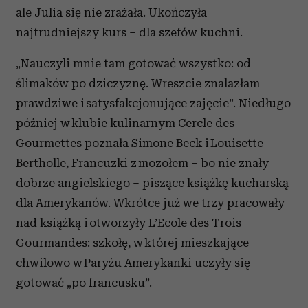
ale Julia się nie zrażała. Ukończyła
najtrudniejszy kurs – dla szefów kuchni.
„Nauczyli mnie tam gotować wszystko: od
ślimaków po dziczyznę. Wreszcie znalazłam
prawdziwe i satysfakcjonujące zajęcie”. Niedługo
później w klubie kulinarnym Cercle des
Gourmettes poznała Simone Beck i Louisette
Bertholle, Francuzki z mozołem – bo nie znały
dobrze angielskiego – piszące książkę kucharską
dla Amerykanów. Wkrótce już we trzy pracowały
nad książką i otworzyły L’Ecole des Trois
Gourmandes: szkołę, w której mieszkające
chwilowo w Paryżu Amerykanki uczyły się
gotować „po francusku”.