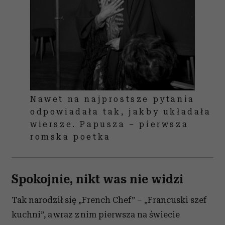
Partnerzy mogą połączyć te informacje z innymi danymi
otrzymanymi od Ciebie lub uzyskanymi podczas
korzystania z ich usług.
Nawet na najprostsze pytania
odpowiadała tak, jakby układała
wiersze. Papusza – pierwsza
romska poetka
Spokojnie, nikt was nie widzi
Tak narodził się „French Chef” – „Francuski szef
kuchni”, a wraz z nim pierwsza na świecie