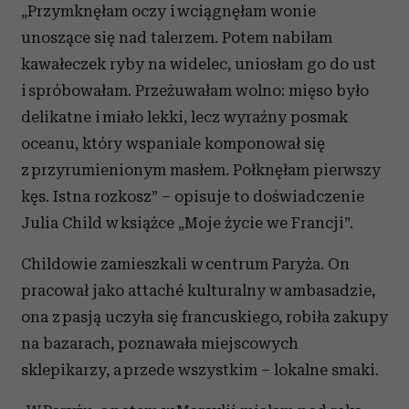
„Przymknęłam oczy i wciągnęłam wonie
unoszące się nad talerzem. Potem nabiłam
kawałeczek ryby na widelec, uniosłam go do ust
i spróbowałam. Przeżuwałam wolno: mięso było
delikatne i miało lekki, lecz wyraźny posmak
oceanu, który wspaniale komponował się
z przyrumienionym masłem. Połknęłam pierwszy
kęs. Istna rozkosz” – opisuje to doświadczenie
Julia Child w książce „Moje życie we Francji”.
Childowie zamieszkali w centrum Paryża. On
pracował jako attaché kulturalny w ambasadzie,
ona z pasją uczyła się francuskiego, robiła zakupy
na bazarach, poznawała miejscowych
sklepikarzy, a przede wszystkim – lokalne smaki.