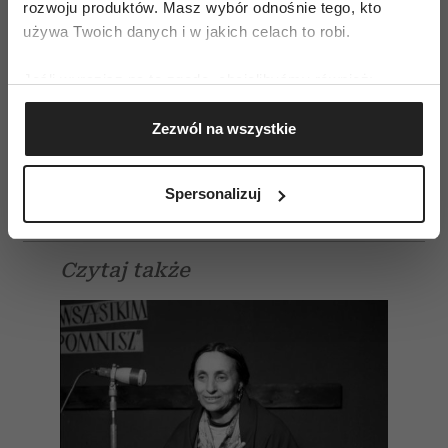
rozwoju produktów. Masz wybór odnośnie tego, kto
Widzowie oszaleli na jej punkcie. Po programie
używa Twoich danych i w jakich celach to robi.
stacja dostała kilkadziesiąt listów, których
autorzy domagali się natychmiastowego
Jeśli wyrazisz na to zgodę, chcielibyśmy również:
powrotu Julii Child na wizję. Podpisała więc ze
Gromadzić dane dotyczące Twojej lokalizacji
Zezwól na wszystkie
geograficznej z dokładnością nawet do kilku metrów
stacją umowę na 27 odcinków własnego
Identyfikować Twoje urządzenie, aktywnie
programu. Za każdy z nich miała dostawać 50
analizując charakteryzującego je zbiory danych
dolarów.
Spersonalizuj
(fingerprinting, czyli wirtualny odcisk palca)
Dowiedz się więcej odnośnie tego, jak Twoje osobiste
dane są przetwarzane oraz ustaw własne preferencje w
Czytaj także
sekcji szczegółów
. W Deklaracji plików cookie możesz
zmienić lub wycofać swoją zgodę w dowolnej chwili.
Wykorzystujemy pliki cookie do spersonalizowania treści
i reklam, aby oferować funkcje społecznościowe i
analizować ruch w naszej witrynie. Informacje o tym, jak
korzystasz z naszej witryny, udostępniamy partnerom
społecznościowym, reklamowym i analitycznym.