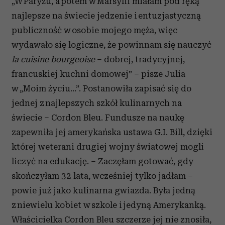
„W Paryżu, a potem w Marsylii miałam pod ręką
najlepsze na świecie jedzenie i entuzjastyczną
publiczność w osobie mojego męża, więc
wydawało się logiczne, że powinnam się nauczyć
la cuisine bourgeoise
– dobrej, tradycyjnej,
francuskiej kuchni domowej” – pisze Julia
w „Moim życiu…”. Postanowiła zapisać się do
jednej z najlepszych szkół kulinarnych na
świecie – Cordon Bleu. Fundusze na naukę
zapewniła jej amerykańska ustawa G.I. Bill, dzięki
której weterani drugiej wojny światowej mogli
liczyć na edukację. – Zaczęłam gotować, gdy
skończyłam 32 lata, wcześniej tylko jadłam –
powie już jako kulinarna gwiazda. Była jedną
z niewielu kobiet w szkole i jedyną Amerykanką.
Właścicielka Cordon Bleu szczerze jej nie znosiła,