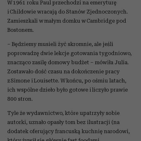
W 1961 roku Paul przechodzi na emeryturę
i Childowie wracają do Stanów Zjednoczonych.
Zamieszkali w małym domku w Cambridge pod
Bostonem.
– Będziemy musieli żyć skromnie, ale jeśli
poprowadzę dwie lekcje gotowania tygodniowo,
znacząco zasilę domowy budżet – mówiła Julia.
Zostawało dość czasu na dokończenie pracy
z Simone i Louisette. W końcu, po ośmiu latach,
ich wspólne dzieło było gotowe i liczyło prawie
800 stron.
Tyle że wydawnictwo, które upatrzyły sobie
autorki, uznało opasły tom bez ilustracji (na
dodatek oferujący francuską kuchnię narodowi,
który żywił się głównie fast foodami