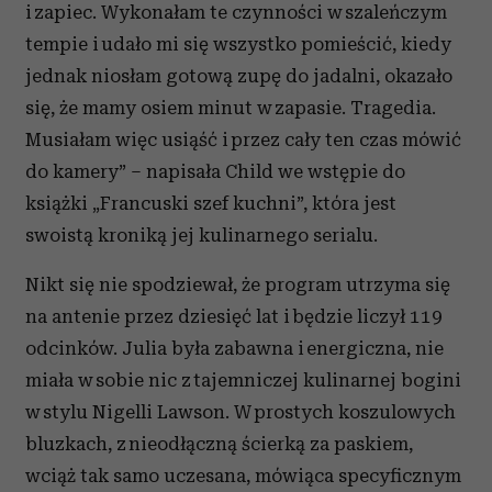
i zapiec. Wykonałam te czynności w szaleńczym
tempie i udało mi się wszystko pomieścić, kiedy
jednak niosłam gotową zupę do jadalni, okazało
się, że mamy osiem minut w zapasie. Tragedia.
Musiałam więc usiąść i przez cały ten czas mówić
do kamery” – napisała Child we wstępie do
książki „Francuski szef kuchni”, która jest
swoistą kroniką jej kulinarnego serialu.
Nikt się nie spodziewał, że program utrzyma się
na antenie przez dziesięć lat i będzie liczył 119
odcinków. Julia była zabawna i energiczna, nie
miała w sobie nic z tajemniczej kulinarnej bogini
w stylu Nigelli Lawson. W prostych koszulowych
bluzkach, z nieodłączną ścierką za paskiem,
wciąż tak samo uczesana, mówiąca specyficznym