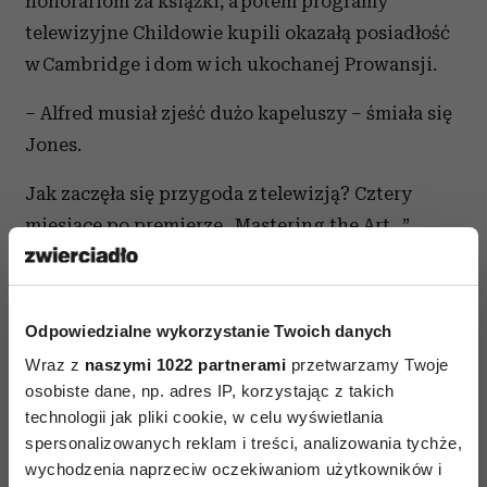
honorariom za książki, a potem programy
telewizyjne Childowie kupili okazałą posiadłość
w Cambridge i dom w ich ukochanej Prowansji.
– Alfred musiał zjeść dużo kapeluszy – śmiała się
Jones.
Jak zaczęła się przygoda z telewizją? Cztery
miesiące po premierze „Mastering the Art...”
publiczna bostońska WGBH zaprosiła Julię do
30-minutowego programu o książkach. Child
przyjechała do studia uzbrojona w gigantyczną
Odpowiedzialne wykorzystanie Twoich danych
trzepaczkę, miedzianą misę, patelnię, tuzin jaj,
Wraz z
naszymi 1022 partnerami
przetwarzamy Twoje
pieczarki i małą kuchenkę elektryczną. Po
osobiste dane, np. adres IP, korzystając z takich
krótkiej rozmowie z prowadzącymi duża kobieta
technologii jak pliki cookie, w celu wyświetlania
spersonalizowanych reklam i treści, analizowania tychże,
z loczkami z werwą ubiła jajka, pokroiła grzyby
wychodzenia naprzeciw oczekiwaniom użytkowników i
i błyskawicznie zrobiła francuski omlet.