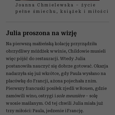
Joanna Chmielewska – życie
pełne śmiechu, książek i miłości
Julia proszona na wizję
Na pierwszą małżeńską kolację przyrządziła
obrzydliwy móżdżek w winie, Childowie musieli
więc pójść do restauracji. Wtedy Julia
postanowiła nauczyć się dobrze gotować. Okazja
nadarzyła się już wkrótce, gdy Paula wysłano na
placówkę do Francji, a żona pojechała z nim.
Pierwszy francuski posiłek zjedli w Rouen, gdzie
zamówili wino, ostrygi i
sole meunière
– solę
w sosie maślanym. Od tej chwili Julia miała już
trzy miłości: Paula, jedzenie i Francję.