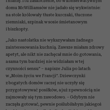
i nianię. I tu zaskoczenie, bo w konserwatywnym
domu McWilliamsów nie jadało się wykwintnie:
na stole królowały tłuste kurczaki, tłuczone
ziemniaki, szpinak w sosie śmietanowym
i biszkopty.
„Jako nastolatka nie wykazywałam żadnego
zainteresowania kuchnią. Zawsze miałam zdrowy
apetyt, ale nikt nie zachęcał mnie do gotowania,
a sama tym bardziej nie widziałam w tej
czynności sensu” – napisze Julia po latach
w „Moim życiu we Francji”. Dziewczynki
z bogatych domów raczej nie uczyły się
przygotowywać posiłków, a już z pewnością nie
zajmowały się tym zawodowo.
–
Gdybym nie
zaczęła gotować, pewnie poślubiłabym jakiegoś