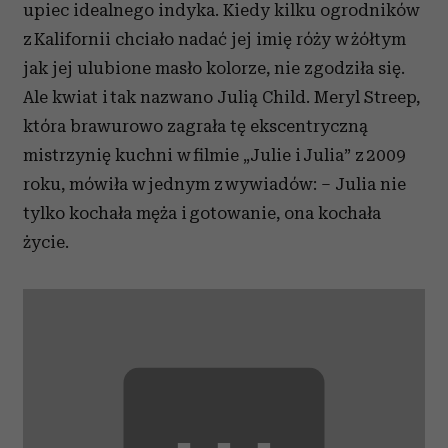
upiec idealnego indyka. Kiedy kilku ogrodników
z Kalifornii chciało nadać jej imię róży w żółtym
jak jej ulubione masło kolorze, nie zgodziła się.
Ale kwiat i tak nazwano Julią Child. Meryl Streep,
która brawurowo zagrała tę ekscentryczną
mistrzynię kuchni w filmie „Julie i Julia” z 2009
roku, mówiła w jednym z wywiadów: – Julia nie
tylko kochała męża i gotowanie, ona kochała
życie.
⋯