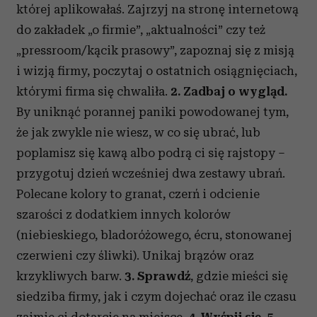
korzystasz z naszej witryny, udostępniamy partnerom
której aplikowałaś. Zajrzyj na stronę internetową
społecznościowym, reklamowym i analitycznym.
do zakładek „o firmie”, „aktualności” czy też
Partnerzy mogą połączyć te informacje z innymi danymi
„pressroom/kącik prasowy”, zapoznaj się z misją
otrzymanymi od Ciebie lub uzyskanymi podczas
i wizją firmy, poczytaj o ostatnich osiągnięciach,
korzystania z ich usług.
którymi firma się chwaliła.
2. Zadbaj o wygląd.
By uniknąć porannej paniki powodowanej tym,
że jak zwykle nie wiesz, w co się ubrać, lub
poplamisz się kawą albo podrą ci się rajstopy –
przygotuj dzień wcześniej dwa zestawy ubrań.
Polecane kolory to granat, czerń i odcienie
szarości z dodatkiem innych kolorów
(niebieskiego, bladoróżowego, écru, stonowanej
czerwieni czy śliwki). Unikaj brązów oraz
krzykliwych barw.
3. Sprawdź
, gdzie mieści się
siedziba firmy, jak i czym dojechać oraz ile czasu
zajmie ci dotarcie na miejsce.
4. Wyśpij się.
5.