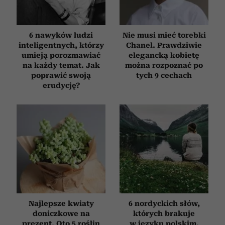
6 nawyków ludzi
Nie musi mieć torebki
inteligentnych, którzy
Chanel. Prawdziwie
umieją porozmawiać
elegancką kobietę
na każdy temat. Jak
można rozpoznać po
poprawić swoją
tych 9 cechach
erudycję?
Najlepsze kwiaty
6 nordyckich słów,
doniczkowe na
których brakuje
prezent. Oto 5 roślin
w języku polskim.