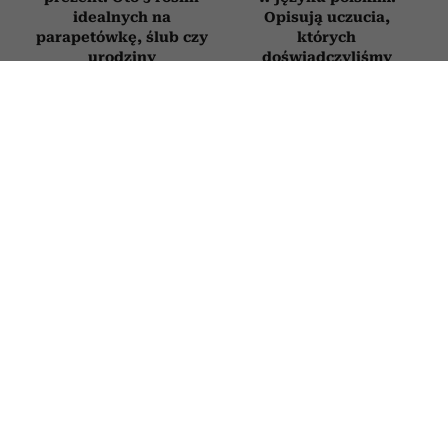
idealnych na
Opisują uczucia,
parapetówkę, ślub czy
których
urodziny
doświadczyliśmy
chociaż raz w życiu
PODRÓŻE
Greckie wyspy bez tłumów – 5 mniej
znanych perełek. Są idealne, gdy
marzysz o spokojnych wakacjach
6 LIPCA 2026
PATRYCJA KLIKOWSKA