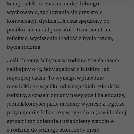
Sam posiłek to czas na naukę dobrego
wychowania, zachowania się przy stole,
Wykorzystujemy pliki cookie do spersonalizowania treści
konwersacji, dyskusji. A czas spędzony po
i reklam, aby oferować funkcje społecznościowe i
analizować ruch w naszej witrynie. Informacje o tym, jak
posiłku, ale nadal przy stole, to moment na
korzystasz z naszej witryny, udostępniamy partnerom
refleksję, wyciszenie i radość z bycia razem,
społecznościowym, reklamowym i analitycznym.
bycia rodziną.
Partnerzy mogą połączyć te informacje z innymi danymi
otrzymanymi od Ciebie lub uzyskanymi podczas
Jeśli chcemy, żeby nasza rodzina trwała razem
korzystania z ich usług.
zadbajmy o to, żeby spędzać z bliskimi jak
najwięcej czasu. To wymaga wprawdzie
niewielkiego wysiłku od wszystkich członków
rodziny, a czasem zmiany nawyków i kalendarzy,
jednak korzyści jakie możemy wynieść z tego, że
przynajmniej kilka razy w tygodniu (a w idealnej
sytuacji raz dziennie!) usiądziemy wspólnie
z rodziną do jednego stołu, żeby zjeść