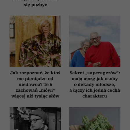
się pozbyć
Jak rozpoznać, że ktoś
Sekret „superagerów”:
ma pieniądze od
mają mózg jak osoby
niedawna? Te 6
o dekady młodsze,
zachowań „mówi”
a łączy ich jedna cecha
więcej niż tysiąc słów
charakteru