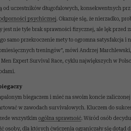
ą od uczestników długofalowych, konsekwentnych pr
odporności psychicznej
. Okazuje się, że nierzadko, p
 jest nie tyle brak sprawności fizycznej, ale lęk przed 
go samo przekroczenie mety to ogromna satysfakcja i n
omiesięcznych treningów”, mówi Andrzej Marchlewski
 Men Expert Survival Race, cyklu największych w Polsc
odami.
 biegaczy
apalonym biegaczem i mieć na swoim koncie zaliczonej
artować w zawodach survivalowych. Kluczem do sukces
rzede wszystkim
ogólna sprawność
. Wśród osób decydu
źć osoby, dla których ćwiczenia ograniczały się dotąd