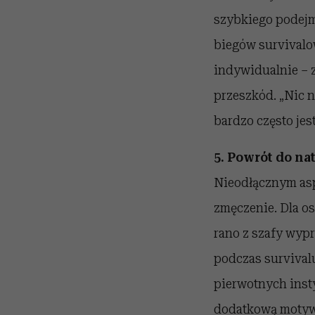
szybkiego podejmo
biegów survivalo
indywidualnie – 
przeszkód. „Nic n
bardzo często jes
5. Powrót do na
Nieodłącznym asp
zmęczenie. Dla os
rano z szafy wypr
podczas survivalu
pierwotnych inst
dodatkową motywa