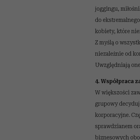
joggingu, miłoś
do ekstremalnego
kobiety, które ni
Z myślą o wszyst
niezależnie od ko
Uwzględniają one
4. Współpraca z
W większości zaw
grupowy decydują
korporacyjne. Czę
sprawdzianem ora
biznesowych obow