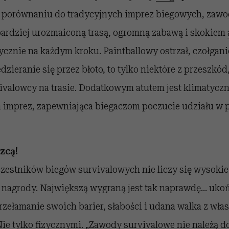
W porównaniu do tradycyjnych imprez biegowych, zaw
 bardziej urozmaiconą trasą, ogromną zabawą i skokiem
cznie na każdym kroku. Paintballowy ostrzał, czołganie
dzieranie się przez błoto, to tylko niektóre z przeszkó
ivalowcy na trasie. Dodatkowym atutem jest klimatyczn
ch imprez, zapewniająca biegaczom poczucie udziału w 
zcą!
czestników biegów survivalowych nie liczy się wysokie
y nagrody. Największą wygraną jest tak naprawdę… ukoń
przełamanie swoich barier, słabości i udana walka z wł
ie tylko fizycznymi. „Zawody survivalowe nie należą d