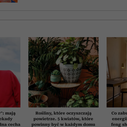
”: mają
Rośliny, które oczyszczają
Co zab
dekady
powietrze. 5 kwiatów, które
energi
edna cecha
powinny być w każdym domu
feng sh