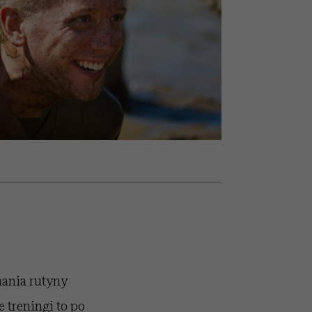
nił
relację z pieniędzmi
ane
zonu
ania rutyny
 treningi to po