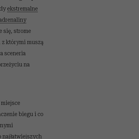
ody
ekstremalne
adrenaliny
 się, strome
d, z którymi muszą
a sceneria
przeżyciu na
 miejsce
czenie biegu i co
asnymi
o najłatwiejszych