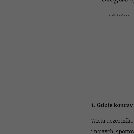
kawę z Kasią Miller”, s.
girls”
odc. 7]
3 LUTEGO 2016
1. Gdzie kończy
Wielu uczestnikó
i nowych, sporto