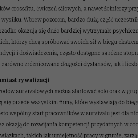
ników
crossfitu
, ćwiczeń siłowych, a nawet żołnierzy p
 wysiłku. Wbrew pozorom, bardzo dużą część uczestni
erzadko okazują się dużo bardziej wytrzymałe psychicz
kich, którzy chcą spróbować swoich sił w biegu ekstre
ndycji i doświadczenia, często dostępne są różne stopni
 zarówno zróżnicowane długości dystansów, jak i liczb
amiast rywalizacji
odów survivalowych można startować solo oraz w grupi
 się przede wszystkim firmy, które wystawiają do bie
sto wspólny start pracowników w survivalu jest dla ni
z okazją do rozwijania kompetencji przydatnych w co
iązkach, takich jak umiejętność
pracy w grupie
,
zarzą