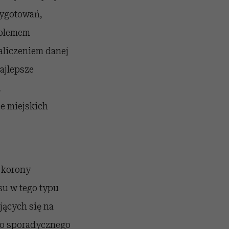
zygotowań,
roblemem
zaliczeniem danej
ajlepsze
,
e miejskich
 korony
u w tego typu
jących się na
 do sporadycznego