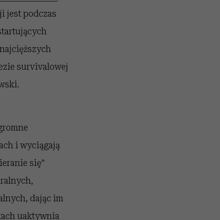
i jest podczas
tartujących
najcięższych
ezie survivalowej
wski.
ogromne
ach i wyciągają
eranie się”
ralnych,
lnych, dając im
kach uaktywnia