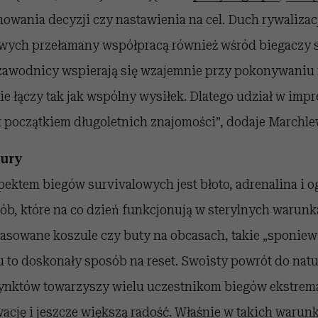
wania decyzji czy nastawienia na cel. Duch rywalizacj
wych przełamany współpracą również wśród biegaczy s
zawodnicy wspierają się wzajemnie przy pokonywaniu 
ie łączy tak jak wspólny wysiłek. Dlatego udział w impr
t początkiem długoletnich znajomości”, dodaje Marchle
tury
ektem biegów survivalowych jest błoto, adrenalina i 
ób, które na co dzień funkcjonują w sterylnych warunk
asowane koszule czy buty na obcasach, takie „sponiewi
 to doskonały sposób na reset. Swoisty powrót do natu
ynktów towarzyszy wielu uczestnikom biegów ekstrema
cję i jeszcze większą radość. Właśnie w takich warun