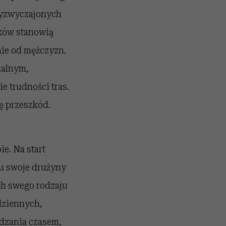
rzyzwyczajonych
ków stanowią
nie od mężczyzn.
malnym,
e trudności tras.
ę przeszkód.
e. Na start
gu swoje drużyny
ch swego rodzaju
dziennych,
dzania czasem
,