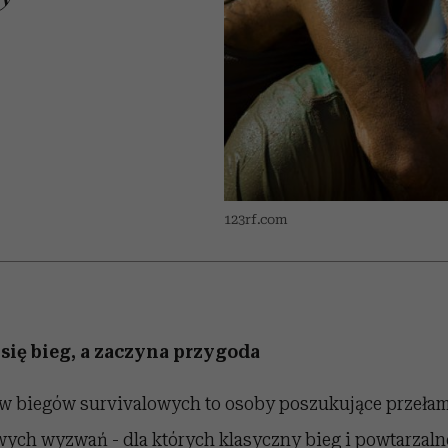
 5,
kwestie, o których wciąż
skutki dla związku i dla
Miller s. 5, odc. 6]
Raport Lyst ujaw
boimy się mówić
partnerki
najbardziej pożąd
ubrania i marki se
123rf.com
 się bieg, a zaczyna przygoda
w biegów survivalowych to osoby poszukujące przełam
wych wyzwań - dla których klasyczny
bieg
i powtarzalne