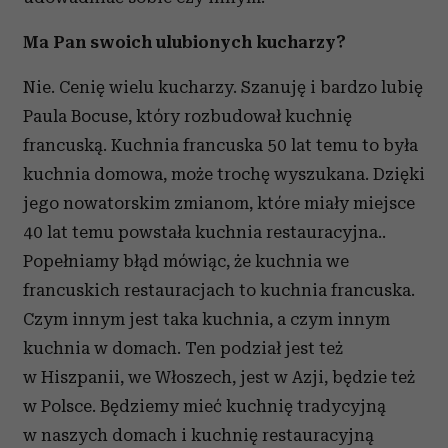
Partnerzy mogą połączyć te informacje z innymi danymi
Ma Pan swoich ulubionych kucharzy?
otrzymanymi od Ciebie lub uzyskanymi podczas
korzystania z ich usług.
Nie. Cenię wielu kucharzy. Szanuję i bardzo lubię
Paula Bocuse, który rozbudował kuchnię
francuską. Kuchnia francuska 50 lat temu to była
kuchnia domowa, może trochę wyszukana. Dzięki
jego nowatorskim zmianom, które miały miejsce
40 lat temu powstała kuchnia restauracyjna..
Popełniamy błąd mówiąc, że kuchnia we
francuskich restauracjach to kuchnia francuska.
Czym innym jest taka kuchnia, a czym innym
kuchnia w domach. Ten podział jest też
w Hiszpanii, we Włoszech, jest w Azji, będzie też
w Polsce. Będziemy mieć kuchnię tradycyjną
w naszych domach i kuchnię restauracyjną