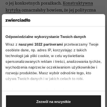
o jej konkretnych porażkach.
Konstruktywna
krytyka
oznaczałaby bowiem, że jej polityczna
pozycja została zauważona i doceniona. Clinton
musiała sama powtarzać wszystkim o swoim
ogromnym doświadczeniu, na co wielu
Odpowiedzialne wykorzystanie Twoich danych
reagowało z nieskrywaną niecierpliwością.
Wraz z
naszymi 1022 partnerami
przetwarzamy Twoje
Nawet jej wyborcy żartowali, że czas przestać się
osobiste dane, np. adres IP, korzystając z takich
przechwalać, ponieważ nie pomaga to ocieplić jej
technologii jak pliki cookie, w celu wyświetlania
chłodnego wizerunku.
spersonalizowanych reklam i treści, analizowania tychże,
wychodzenia naprzeciw oczekiwaniom użytkowników i
Zdarzały się momenty w trakcie kampanii, gdy
rozwoju produktów. Masz wybór odnośnie tego, kto
Clinton podkreślała swoją rolę matki i babci. Nie
używa Twoich danych i w jakich celach to robi.
było w tym nic złego, jednak niektóre kobiety,
w tym również mnie, bolało to, co oczywiste -
Jeśli wyrazisz na to zgodę, chcielibyśmy również:
kandydatkę zmuszano, by zrekompensowała
Gromadzić dane dotyczące Twojej lokalizacji
Zezwól na wszystkie
geograficznej z dokładnością nawet do kilku metrów
czymś własne ambicje. Posiadanie rodziny miało