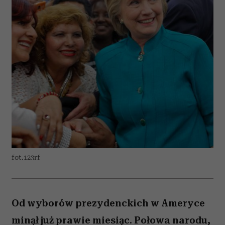
fot.123rf
Od wyborów prezydenckich w Ameryce
minął już prawie miesiąc. Połowa narodu,