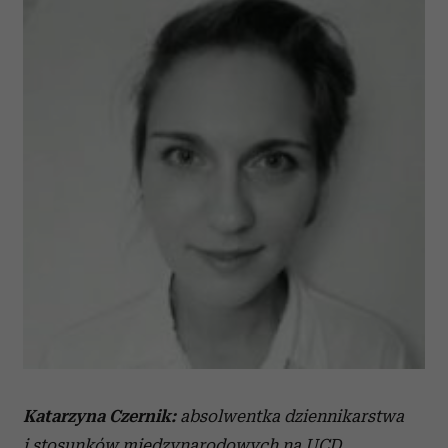
Katarzyna Czernik:
absolwentka dziennikarstwa
i stosunków międzynarodowych na UCD