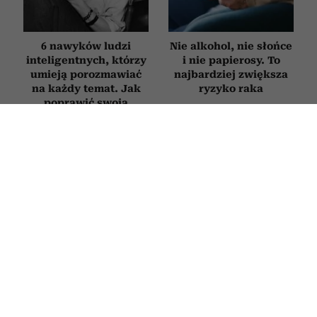
6 nawyków ludzi
Nie alkohol, nie słońce
inteligentnych, którzy
i nie papierosy. To
umieją porozmawiać
najbardziej zwiększa
na każdy temat. Jak
ryzyko raka
poprawić swoją
erudycję?
STYL ŻYCIA
Ten efekt uboczny niepokoi osoby
stosujące m.in. Ozempic. Wyniki
nowego badania zainteresują
zwłaszcza kobiety