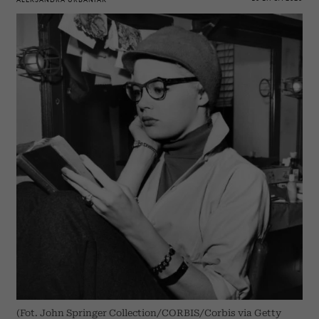
(Fot. John Springer Collection/CORBIS/Corbis via Getty