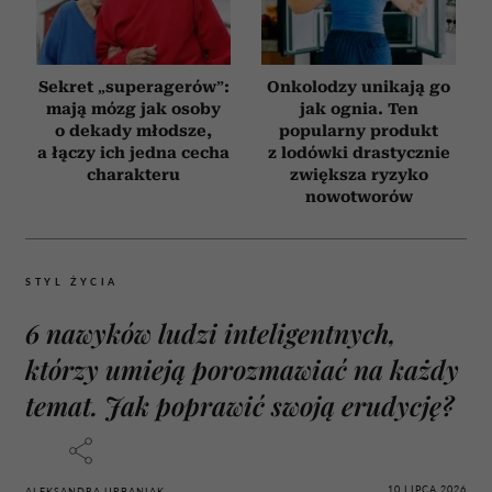
Sekret „superagerów”:
Onkolodzy unikają go
mają mózg jak osoby
jak ognia. Ten
o dekady młodsze,
popularny produkt
a łączy ich jedna cecha
z lodówki drastycznie
charakteru
zwiększa ryzyko
nowotworów
STYL ŻYCIA
6 nawyków ludzi inteligentnych,
którzy umieją porozmawiać na każdy
temat. Jak poprawić swoją erudycję?
10 LIPCA 2026
ALEKSANDRA URBANIAK