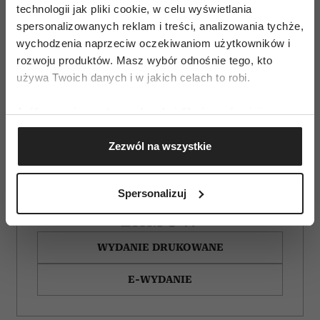
technologii jak pliki cookie, w celu wyświetlania
spersonalizowanych reklam i treści, analizowania tychże,
wychodzenia naprzeciw oczekiwaniom użytkowników i
rozwoju produktów. Masz wybór odnośnie tego, kto
używa Twoich danych i w jakich celach to robi.
Jeśli wyrazisz na to zgodę, chcielibyśmy również:
Gromadzić dane dotyczące Twojej lokalizacji
Zezwól na wszystkie
geograficznej z dokładnością nawet do kilku metrów
Identyfikować Twoje urządzenie, aktywnie
analizując charakteryzującego je zbiory danych
Spersonalizuj
(fingerprinting, czyli wirtualny odcisk palca)
ZAMÓW
Dowiedz się więcej odnośnie tego, jak Twoje osobiste
dane są przetwarzane oraz ustaw własne preferencje w
WYDANIE DRUKOWANE
sekcji szczegółów
. W Deklaracji plików cookie możesz
zmienić lub wycofać swoją zgodę w dowolnej chwili.
E-WYDANIE
Wykorzystujemy pliki cookie do spersonalizowania treści