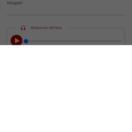
Images)
ODSŁUCHAJ ARTYKUŁ
00:00
05:33
Chcesz być interesującym partnerem do
rozmowy? Poszerzaj swoje horyzonty w
starym, dobrym „analogowym” stylu.
Czerpanie wiedzy z namacalnych
doświadczeń, a nie z ekranu telefonu, to