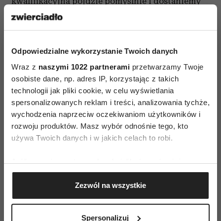
kwalifikacyjna pójdzie pomyślnie i dostaniemy
nową pracę, wówczas trafimy do nieznanego
zespołu. To także czas, gdy musimy się pilnować.
Nowy pracownik ma najczęściej naturalną
Odpowiedzialne wykorzystanie Twoich danych
potrzebę zintegrowania się z zespołem. Stara
Wraz z
naszymi 1022 partnerami
przetwarzamy Twoje
gwardia chce zaś dowiedzieć się czegoś
osobiste dane, np. adres IP, korzystając z takich
o „nowym”. Zaczyna się więc wzajemne
technologii jak pliki cookie, w celu wyświetlania
podpytywanie i – warto mieć tego świadomość –
spersonalizowanych reklam i treści, analizowania tychże,
wychodzenia naprzeciw oczekiwaniom użytkowników i
przekazywanie informacji o nowym pracowniku.
rozwoju produktów. Masz wybór odnośnie tego, kto
W zespole często jest tzw. zwiadowca, który
używa Twoich danych i w jakich celach to robi.
potrafi zadać wprost, nawet krępujące pytanie
np. źle było ci w tamtej firmie? To prawda, że pan
Jeśli wyrazisz na to zgodę, chcielibyśmy również:
X jest trudnym szefem? Faktycznie tak marnie
Gromadzić dane dotyczące Twojej lokalizacji
Zezwól na wszystkie
płacą w konkurencji?
geograficznej z dokładnością nawet do kilku metrów
Identyfikować Twoje urządzenie, aktywnie
Jak odpowiadać na takie pytania – najlepiej
analizując charakteryzującego je zbiory danych
Spersonalizuj