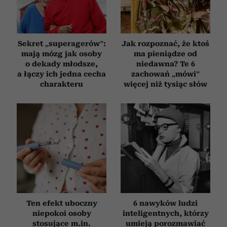
Sekret „superagerów”:
Jak rozpoznać, że ktoś
mają mózg jak osoby
ma pieniądze od
o dekady młodsze,
niedawna? Te 6
a łączy ich jedna cecha
zachowań „mówi”
charakteru
więcej niż tysiąc słów
Ten efekt uboczny
6 nawyków ludzi
niepokoi osoby
inteligentnych, którzy
stosujące m.in.
umieją porozmawiać