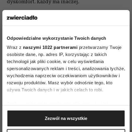
dyskomfort. Każdy ma inaczej.
Jednak nawet jeśli boli, to jest to ból, który sami
wybieramy. – Wiemy dlaczego, jak długo i po co
boli – mówi Natalia. – Jest to więc ból, który
Odpowiedzialne wykorzystanie Twoich danych
o wiele łatwiej znieść, niż kiedy boli nas brzuch
Wraz z
naszymi 1022 partnerami
przetwarzamy Twoje
i niepokoimy się z jakiego powodu.
osobiste dane, np. adres IP, korzystając z takich
technologii jak pliki cookie, w celu wyświetlania
Czytaj także
spersonalizowanych reklam i treści, analizowania tychże,
wychodzenia naprzeciw oczekiwaniom użytkowników i
rozwoju produktów. Masz wybór odnośnie tego, kto
używa Twoich danych i w jakich celach to robi.
Jeśli wyrazisz na to zgodę, chcielibyśmy również:
Gromadzić dane dotyczące Twojej lokalizacji
Zezwól na wszystkie
geograficznej z dokładnością nawet do kilku metrów
Identyfikować Twoje urządzenie, aktywnie