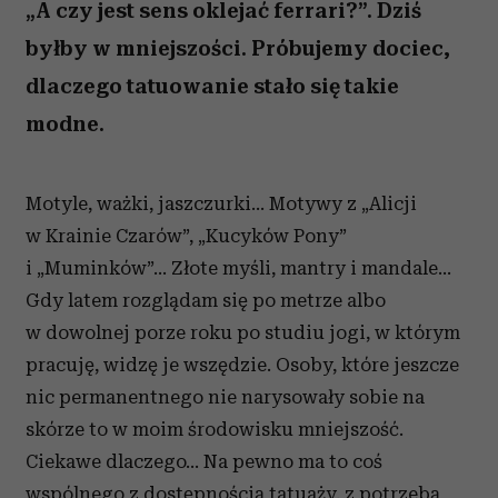
„A czy jest sens oklejać ferrari?”. Dziś
byłby w mniejszości. Próbujemy dociec,
dlaczego tatuowanie stało się takie
modne.
Motyle, ważki, jaszczurki… Motywy z „Alicji
w Krainie Czarów”, „Kucyków Pony”
i „Muminków”… Złote myśli, mantry i mandale…
Gdy latem rozglądam się po metrze albo
w dowolnej porze roku po studiu jogi, w którym
pracuję, widzę je wszędzie. Osoby, które jeszcze
nic permanentnego nie narysowały sobie na
skórze to w moim środowisku mniejszość.
Ciekawe dlaczego… Na pewno ma to coś
wspólnego z dostępnością tatuaży, z potrzebą