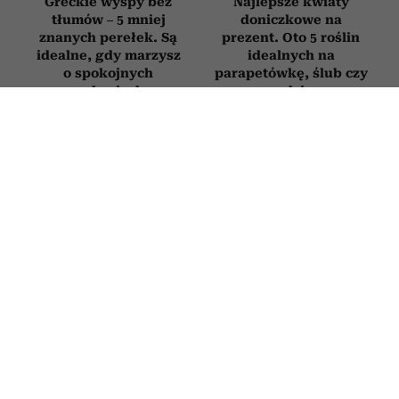
Greckie wyspy bez
Najlepsze kwiaty
tłumów – 5 mniej
doniczkowe na
znanych perełek. Są
prezent. Oto 5 roślin
idealne, gdy marzysz
idealnych na
o spokojnych
parapetówkę, ślub czy
wakacjach
urodziny
Jak rozpoznać, że ktoś
6 nordyckich słów,
ma pieniądze od
których brakuje
niedawna? Te 6
w języku polskim.
zachowań „mówi”
Opisują uczucia,
więcej niż tysiąc słów
których
doświadczyliśmy