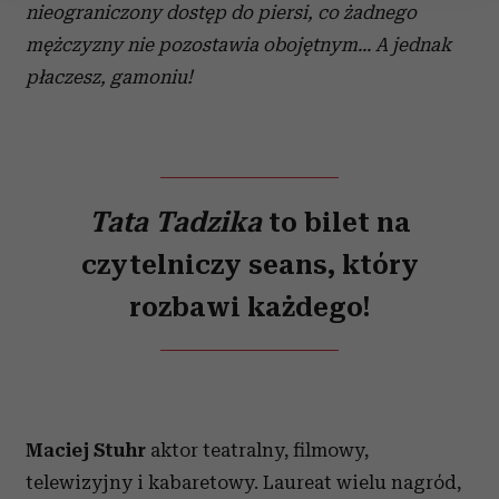
nieograniczony dostęp do piersi, co żadnego
Wykorzystujemy pliki cookie do spersonalizowania treści
mężczyzny nie pozostawia obojętnym... A jednak
i reklam, aby oferować funkcje społecznościowe i
płaczesz,
gamoniu!
analizować ruch w naszej witrynie. Informacje o tym, jak
korzystasz z naszej witryny, udostępniamy partnerom
społecznościowym, reklamowym i analitycznym.
Partnerzy mogą połączyć te informacje z innymi danymi
otrzymanymi od Ciebie lub uzyskanymi podczas
korzystania z ich usług.
Tata Tadzika
to bilet
na
czytelniczy seans, który
rozbawi każdego
!
Maciej Stuhr
aktor teatralny, filmowy,
telewizyjny i kabaretowy. Laureat wielu nagród,