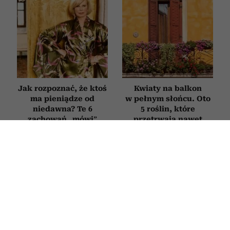
Jak rozpoznać, że ktoś
Kwiaty na balkon
ma pieniądze od
w pełnym słońcu. Oto
niedawna? Te 6
5 roślin, które
zachowań „mówi”
przetrwają nawet
więcej niż tysiąc słów
największe upały
ZDROWIE
Sekret „superagerów”: mają mózg jak
osoby o dekady młodsze, a łączy ich
jedna cecha charakteru