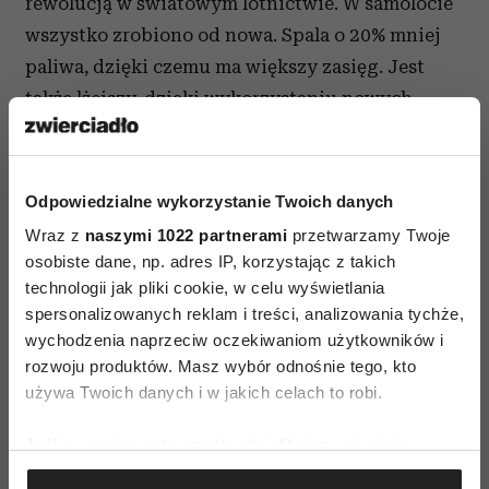
rewolucją w światowym lotnictwie. W samolocie
wszystko zrobiono od nowa. Spala o 20% mniej
paliwa, dzięki czemu ma większy zasięg. Jest
także lżejszy, dzięki wykorzystaniu nowych
materiałów i konstrukcji.
Pierwszy oblot Dreamlinerem odbył się 15
Odpowiedzialne wykorzystanie Twoich danych
grudnia 2009. W Polsce Boeingi 787 zaczną latać
Wraz z
naszymi 1022 partnerami
przetwarzamy Twoje
od kwietnia 2012 roku.
osobiste dane, np. adres IP, korzystając z takich
technologii jak pliki cookie, w celu wyświetlania
spersonalizowanych reklam i treści, analizowania tychże,
wychodzenia naprzeciw oczekiwaniom użytkowników i
rozwoju produktów. Masz wybór odnośnie tego, kto
używa Twoich danych i w jakich celach to robi.
AUTOPROMOCJA
Jeśli wyrazisz na to zgodę, chcielibyśmy również:
Gromadzić dane dotyczące Twojej lokalizacji