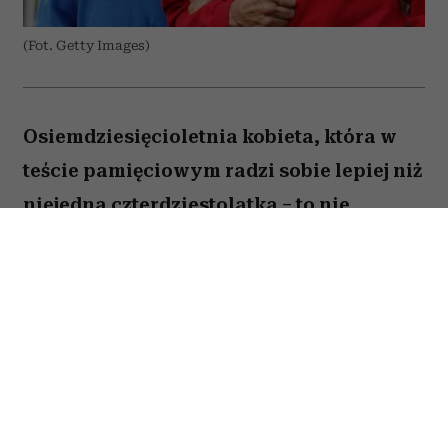
(Fot. Getty Images)
Osiemdziesięcioletnia kobieta, która w
teście pamięciowym radzi sobie lepiej niż
niejedna czterdziestolatka – to nie
wyjątek, lecz zjawisko, które od 25 lat
opisują naukowcy z Northwestern
University. W najnowszej publikacji w
„Alzheimer's & Dementia” zespół ujawnia,
co łączy osoby określane mianem
„superagerów”.