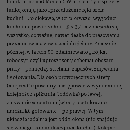
Frankfurcie nad Menem). W modelu tym sprzęty
funkcjonują jako „przedłużenie ręki szefa
kuchni”. Co ciekawe, w tej pierwszej wygodnej
kuchni na powierzchni 1,9 x 3,4 m zmieściło się
wszystko, co ważne, nawet deska do prasowania
przymocowana zawiasami do ściany. Znacznie
później, w latach 50. zdefiniowano „trójkąt
roboczy”, czyli uproszczony schemat obszaru
pracy – pomiędzy strefami: zapasów, zmywania
i gotowania. Dla osób proworęcznych strefy
(miejsca) te powinny następować w wymienionej
kolejności: spiżarnia (lodówka) po lewej,
zmywanie w centrum (wtedy postulowano
narożnik), gotowanie - po prawej. W tym
układzie jadalnia jest oddzielona (nie znajduje
się w ciągu komunikacyjnym kuchni). Kolejne