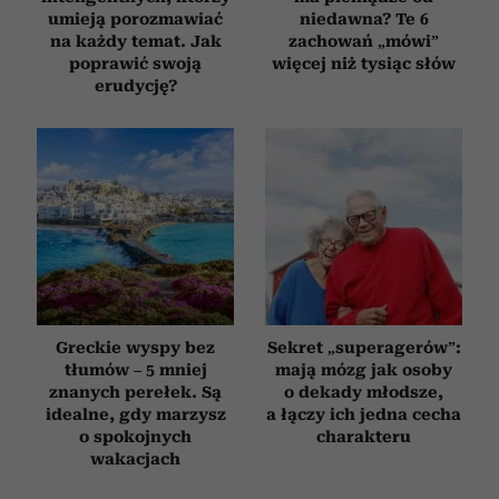
umieją porozmawiać
niedawna? Te 6
na każdy temat. Jak
zachowań „mówi”
poprawić swoją
więcej niż tysiąc słów
erudycję?
Greckie wyspy bez
Sekret „superagerów”:
tłumów – 5 mniej
mają mózg jak osoby
znanych perełek. Są
o dekady młodsze,
idealne, gdy marzysz
a łączy ich jedna cecha
o spokojnych
charakteru
wakacjach