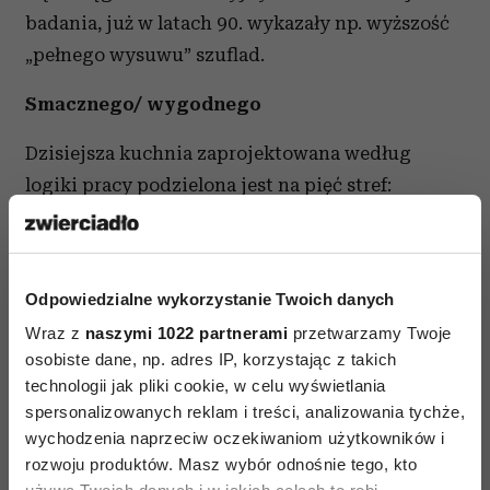
badania, już w latach 90. wykazały np. wyższość
„pełnego wysuwu” szuflad.
Smacznego/ wygodnego
Dzisiejsza kuchnia zaprojektowana według
logiki pracy podzielona jest na pięć stref:
zapasów, przechowywania, zmywania,
przygotowywania i gotowania-pieczenia. Dla
osoby praworęcznej strefy powinny być
Odpowiedzialne wykorzystanie Twoich danych
zaplanowane według wskazówek zegara,
Wraz z
naszymi 1022 partnerami
przetwarzamy Twoje
natomiast dla leworęcznej - odwrotnie.
osobiste dane, np. adres IP, korzystając z takich
Zabudowa kuchenna zawiera takie elementy jak:
technologii jak pliki cookie, w celu wyświetlania
szuflada wewnętrzna (w pełni wysuwana, ukryta
spersonalizowanych reklam i treści, analizowania tychże,
za wysokim frontem innej szuflady lub drzwi)
wychodzenia naprzeciw oczekiwaniom użytkowników i
rozwoju produktów. Masz wybór odnośnie tego, kto
czy szuflada narożna oferująca dostęp aż do