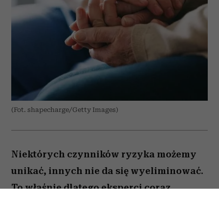
(Fot. shapecharge/Getty Images)
Niektórych czynników ryzyka możemy
unikać, innych nie da się wyeliminować.
To właśnie dlatego eksperci coraz
większą uwagę poświęcają nie tylko