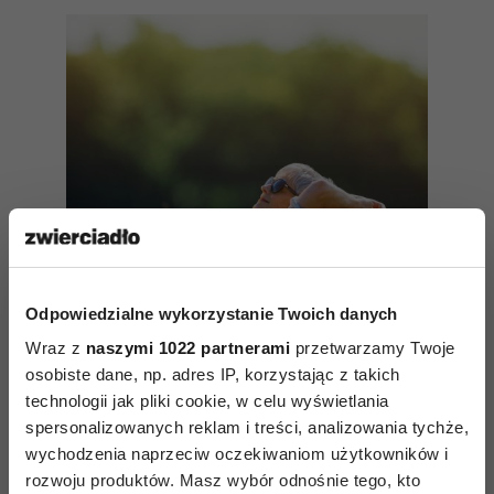
Odpowiedzialne wykorzystanie Twoich danych
Wraz z
naszymi 1022 partnerami
przetwarzamy Twoje
osobiste dane, np. adres IP, korzystając z takich
Życie w stanie flow – co to
technologii jak pliki cookie, w celu wyświetlania
znaczy? Fragment książki
spersonalizowanych reklam i treści, analizowania tychże,
„Psychologia pozytywna
wychodzenia naprzeciw oczekiwaniom użytkowników i
w pigułce” Ilony
rozwoju produktów. Masz wybór odnośnie tego, kto