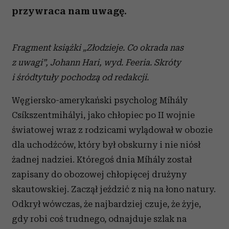
przywraca nam uwagę.
Fragment książki „Złodzieje. Co okrada nas
z uwagi”, Johann Hari, wyd. Feeria.
Skróty
i śródtytuły pochodzą od redakcji.
Węgiersko-amerykański psycholog Míhály
Csíkszentmihályi, jako chłopiec po II wojnie
światowej wraz z rodzicami wylądował w obozie
dla uchodźców, który był obskurny i nie niósł
żadnej nadziei. Któregoś dnia Míhály został
zapisany do obozowej chłopięcej drużyny
skautowskiej. Zaczął jeździć z nią na łono natury.
Odkrył wówczas, że najbardziej czuje, że żyje,
gdy robi coś trudnego, odnajduje szlak na