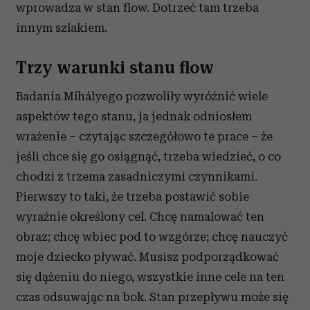
Partnerzy mogą połączyć te informacje z innymi danymi
wprowadza w stan flow. Dotrzeć tam trzeba
otrzymanymi od Ciebie lub uzyskanymi podczas
innym szlakiem.
korzystania z ich usług.
Trzy warunki stanu flow
Badania Míhályego pozwoliły wyróżnić wiele
aspektów tego stanu, ja jednak odniosłem
wrażenie – czytając szczegółowo te prace – że
jeśli chce się go osiągnąć, trzeba wiedzieć, o co
chodzi z trzema zasadniczymi czynnikami.
Pierwszy to taki, że trzeba postawić sobie
wyraźnie określony cel. Chcę namalować ten
obraz; chcę wbiec pod to wzgórze; chcę nauczyć
moje dziecko pływać. Musisz podporządkować
się dążeniu do niego, wszystkie inne cele na ten
czas odsuwając na bok. Stan przepływu może się