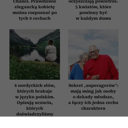
Chanel. Prawdziwie
oczyszczają powietrze.
elegancką kobietę
5 kwiatów, które
można rozpoznać po
powinny być
tych 9 cechach
w każdym domu
6 nordyckich słów,
Sekret „superagerów”:
których brakuje
mają mózg jak osoby
w języku polskim.
o dekady młodsze,
Opisują uczucia,
a łączy ich jedna cecha
których
charakteru
doświadczyliśmy
chociaż raz w życiu