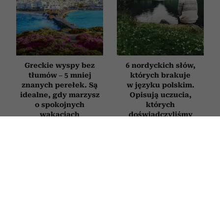
Greckie wyspy bez
6 nordyckich słów,
tłumów – 5 mniej
których brakuje
znanych perełek. Są
w języku polskim.
idealne, gdy marzysz
Opisują uczucia,
o spokojnych
których
wakacjach
doświadczyliśmy
chociaż raz w życiu
WNĘTRZA
Rośliny, które oczyszczają powietrze.
5 kwiatów, które powinny być w
każdym domu