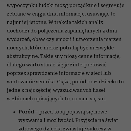
wypoczynku ludzki mózg porządkuje i segreguje
Wykorzystujemy pliki cookie do spersonalizowania treści
i reklam, aby oferować funkcje społecznościowe i
zebrane w ciągu dnia informacje, usuwając te
analizować ruch w naszej witrynie. Informacje o tym, jak
najmniej istotne. W trakcie takich analiz
korzystasz z naszej witryny, udostępniamy partnerom
dochodzi do połączenia zapamiętanych z dnia
społecznościowym, reklamowym i analitycznym.
wydarzeń, obaw czy emocji i utworzenia marzeń
Partnerzy mogą połączyć te informacje z innymi danymi
nocnych, które nieraz potrafią być niezwykle
otrzymanymi od Ciebie lub uzyskanymi podczas
korzystania z ich usług.
abstrakcyjne. Takie
sny niosą cenne informacje
,
dlatego warto starać się je zinterpretować
poprzez sprawdzenie informacje w sieci lub
wertowanie sennika. Ciąża, poród oraz dziecko to
jedne z najczęściej wyszukiwanych haseł
w zbiorach opisujących to, co nam się śni.
Poród
– przed tobą pojawią się nowe
wyzwania i możliwości. Przyjście na świat
zdrowego dziecka zwiastuje sukcesy w