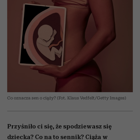
Co oznacza sen o ciąży? (Fot. Klaus Vedfelt/Getty Images)
Przyśniło ci się, że spodziewasz się
dziecka? Co na to sennik? Ciąża w