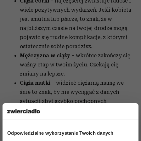
Ciąża córki
– najczęściej zwiastuje radość i
wiele pozytywnych wydarzeń. Jeśli kobieta
jest smutna lub płacze, to znak, że w
najbliższym czasie na twojej drodze mogą
pojawić się trudne komplikacje, z którymi
ostatecznie sobie poradzisz.
Mężczyzna w ciąży
– wkrótce zakończy się
ważny etap w twoim życiu. Czekają cię
zmiany na lepsze.
Ciąża matki
– widzieć ciężarną mamę we
śnie to znak, by nie wyciągać z danych
sytuacji zbyt szybko pochopnych
wniosków. Lepiej się wstrzymać i zachować
spokój na jakiś czas.
Ciąża mnoga
– spodziewanie się bliźniąt
Odpowiedzialne wykorzystanie Twoich danych
lub trojaczków we śnie zazwyczaj