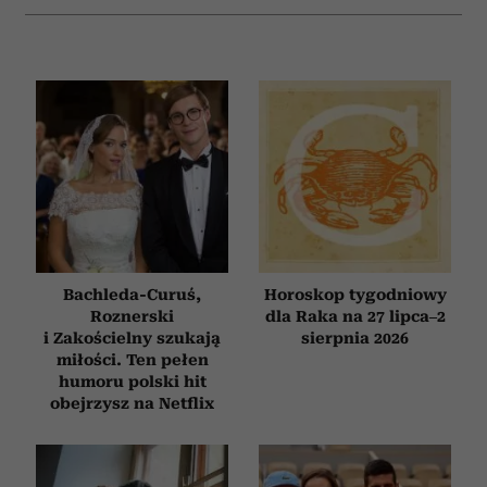
analizować ruch w naszej witrynie. Informacje o tym, jak
korzystasz z naszej witryny, udostępniamy partnerom
społecznościowym, reklamowym i analitycznym.
Partnerzy mogą połączyć te informacje z innymi danymi
otrzymanymi od Ciebie lub uzyskanymi podczas
korzystania z ich usług.
Bachleda-Curuś,
Horoskop tygodniowy
Roznerski
dla Raka na 27 lipca–2
i Zakościelny szukają
sierpnia 2026
miłości. Ten pełen
humoru polski hit
obejrzysz na Netflix