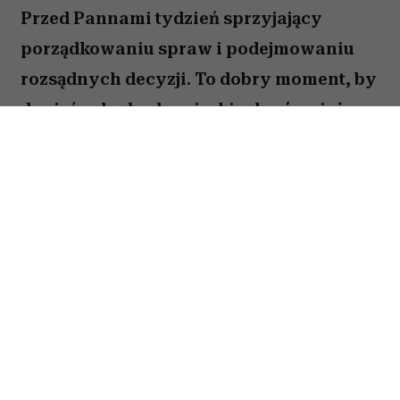
Przed Pannami tydzień sprzyjający
porządkowaniu spraw i podejmowaniu
rozsądnych decyzji. To dobry moment, by
dopiąć zaległe obowiązki, ale również
zastanowić się, które z nich naprawdę są
warte twojej energii. Nie wszystko musisz
zrobić od razu. Sprawdź, co gwiazdy
przygotowały dla Panny na okres od 27
lipca do 2 sierpnia 2026 roku.
Spis treści:
Horoskop tygodniowy 27 lipca–2 sierpnia