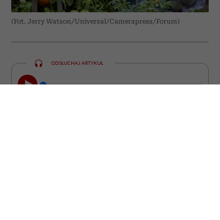
(Fot. Jerry Watson/Universal/Camerapress/Forum)
ODSŁUCHAJ ARTYKUŁ
00:00
10:31
Niektóre z nich straciły miłość, inne
pracę, poczucie sensu albo wiarę w
siebie. Wszystkie stanęły jednak przed
pytaniem, które prędzej czy później