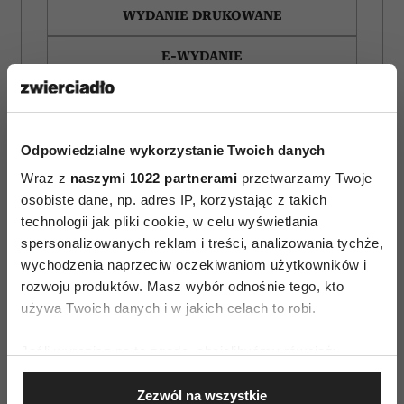
WYDANIE DRUKOWANE
E-WYDANIE
Odpowiedzialne wykorzystanie Twoich danych
Wraz z
naszymi 1022 partnerami
przetwarzamy Twoje
osobiste dane, np. adres IP, korzystając z takich
technologii jak pliki cookie, w celu wyświetlania
spersonalizowanych reklam i treści, analizowania tychże,
wychodzenia naprzeciw oczekiwaniom użytkowników i
rozwoju produktów. Masz wybór odnośnie tego, kto
używa Twoich danych i w jakich celach to robi.
Jeśli wyrazisz na to zgodę, chcielibyśmy również:
Horoskop tygodniowy
Filmy, które otwierają
Gromadzić dane dotyczące Twojej lokalizacji
dla Raka na 27 lipca–2
oczy. 10 historii, po
Zezwól na wszystkie
geograficznej z dokładnością nawet do kilku metrów
sierpnia 2026
których inaczej