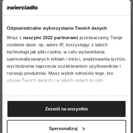
europejskich stolic, w tym również Londynu czy
Amsterdamu, mamy stosunkowo duże szanse, by
skorzystać z jednej z licznych promocji
obejmującej tanie loty do najpopularniejszych
Odpowiedzialne wykorzystanie Twoich danych
miast Starego Kontynentu. Jeśli ta sztuka nam
Wraz z
naszymi 1022 partnerami
przetwarzamy Twoje
się nie uda, a koszt podróży może przekroczyć
osobiste dane, np. adres IP, korzystając z takich
technologii jak pliki cookie, w celu wyświetlania
dostępny na tę chwilę budżet, warto wziąć pod
spersonalizowanych reklam i treści, analizowania tychże,
uwagę możliwość zakupu biletu na raty,
wychodzenia naprzeciw oczekiwaniom użytkowników i
oferowaną między innymi przez biuro będące
rozwoju produktów. Masz wybór odnośnie tego, kto
autoryzowanym agentem IATA i mogące
używa Twoich danych i w jakich celach to robi.
poszczycić się wieloletnim doświadczeniem.
Jeśli wyrazisz na to zgodę, chcielibyśmy również:
Pomysły na szalony wyjazd na weekend można
Gromadzić dane dotyczące Twojej lokalizacji
mnożyć, a chętnych na spędzenie dwóch
Zezwól na wszystkie
geograficznej z dokładnością nawet do kilku metrów
wolnych dni w ten sposób jest coraz więcej, przy
Identyfikować Twoje urządzenie, aktywnie
analizując charakteryzującego je zbiory danych
czym wędrując palcem po mapie warto pozostać
Spersonalizuj
(fingerprinting, czyli wirtualny odcisk palca)