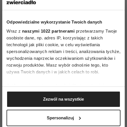
Odpowiedzialne wykorzystanie Twoich danych
Wraz z
naszymi 1022 partnerami
przetwarzamy Twoje
osobiste dane, np. adres IP, korzystając z takich
technologii jak pliki cookie, w celu wyświetlania
ZAMÓW
spersonalizowanych reklam i treści, analizowania tychże,
wychodzenia naprzeciw oczekiwaniom użytkowników i
WYDANIE DRUKOWANE
rozwoju produktów. Masz wybór odnośnie tego, kto
używa Twoich danych i w jakich celach to robi.
E-WYDANIE
Jeśli wyrazisz na to zgodę, chcielibyśmy również:
Gromadzić dane dotyczące Twojej lokalizacji
Zezwól na wszystkie
geograficznej z dokładnością nawet do kilku metrów
Identyfikować Twoje urządzenie, aktywnie
analizując charakteryzującego je zbiory danych
Spersonalizuj
(fingerprinting, czyli wirtualny odcisk palca)