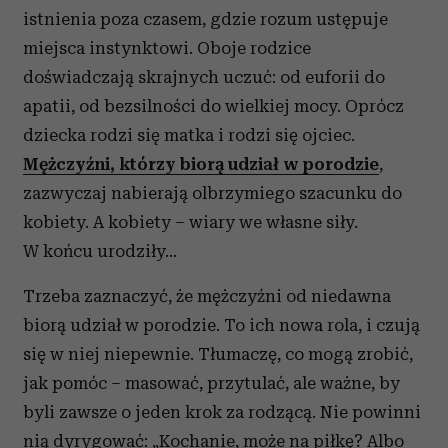
istnienia poza czasem, gdzie rozum ustępuje
miejsca instynktowi. Oboje rodzice
doświadczają skrajnych uczuć: od euforii do
apatii, od bezsilności do wielkiej mocy. Oprócz
dziecka rodzi się matka i rodzi się ojciec.
Mężczyźni, którzy biorą udział w porodzie
,
zazwyczaj nabierają olbrzymiego szacunku do
kobiety. A kobiety – wiary we własne siły.
W końcu urodziły…
Trzeba zaznaczyć, że mężczyźni od niedawna
biorą udział w porodzie. To ich nowa rola, i czują
się w niej niepewnie. Tłumaczę, co mogą zrobić,
jak pomóc – masować, przytulać, ale ważne, by
byli zawsze o jeden krok za rodzącą. Nie powinni
nią dyrygować: „Kochanie, może na piłkę? Albo