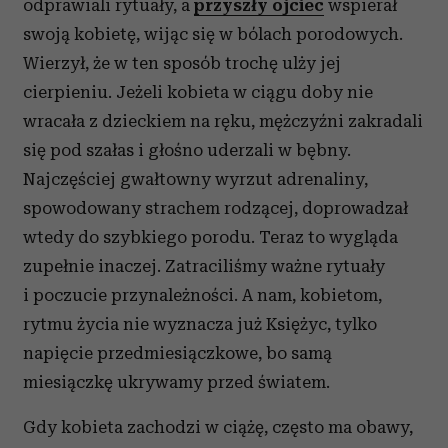
odprawiali rytuały, a
przyszły ojciec
wspierał
swoją kobietę, wijąc się w bólach porodowych.
Wierzył, że w ten sposób trochę ulży jej
cierpieniu. Jeżeli kobieta w ciągu doby nie
wracała z dzieckiem na ręku, mężczyźni zakradali
się pod szałas i głośno uderzali w bębny.
Najczęściej gwałtowny wyrzut adrenaliny,
spowodowany strachem rodzącej, doprowadzał
wtedy do szybkiego porodu. Teraz to wygląda
zupełnie inaczej. Zatraciliśmy ważne rytuały
i poczucie przynależności. A nam, kobietom,
rytmu życia nie wyznacza już Księżyc, tylko
napięcie przedmiesiączkowe, bo samą
miesiączkę ukrywamy przed światem.
Gdy kobieta zachodzi w ciążę, często ma obawy,