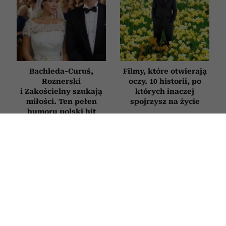
Bachleda-Curuś,
Filmy, które otwierają
Roznerski
oczy. 10 historii, po
i Zakościelny szukają
których inaczej
miłości. Ten pełen
spojrzysz na życie
humoru polski hit
obejrzysz na Netflix
HOROSKOP
Horoskop tygodniowy dla Panny na
27 lipca–2 sierpnia 2026