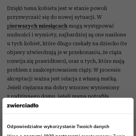
Dzięki temu kobieta jest w stanie powoli
przyzwyczaić się do nowej sytuacji. W
p
ierwszych miesiącach
mogą występować
nudności i wymioty, najbardziej są one nasilone
u tych kobiet, które długo czekały na dziecko (te
objawy utwierdzają je w przekonaniu, że ciąża
rozwija się prawidłowo), oraz u tych, które mają
problem z zaakceptowaniem ciąży. W procesie
akceptacji ważna jest relacja z własną matką.
Jeżeli ciężarna ma dobry wzorzec wyniesiony
z rodzinnego domu, jeżeli mama potrafiła
pocieszyć, przytulić, rozumiała jej małe wielkie
dziecięce sprawy, towarzyszyła i wprowadzała
w dorosłość – to macierzyństwo nie będzie jej
Odpowiedzialne wykorzystanie Twoich danych
przerażać. Jeżeli dodatkowo to jest właściwy