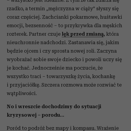
– wszystko jest idealnie. Z tym że tak zdarza się
rzadko, a termin „mężczyzna w ciąży” słyszy się
coraz częściej. Zachcianki pokarmowe, huśtawki
emocji, bezsenność – to przykrywka dla męskich
rozterek. Partner czuje
lęk przed zmianą
,
która
nieuchronnie nadchodzi. Zastanawia się, jakim
będzie ojcem i czy sprosta nowej roli. Zaczyna
wyobrażać sobie swoje dziecko i powoli uczy się
je kochać. Jednocześnie ma poczucie, że
wszystko traci – towarzyszkę życia, kochankę
i przyjaciółkę. Szczera rozmowa może rozwiać te
wątpliwości.
No i wreszcie dochodzimy do sytuacji
kryzysowej – porodu…
Poród to podróż bez mapy i kompasu. Wrażenie