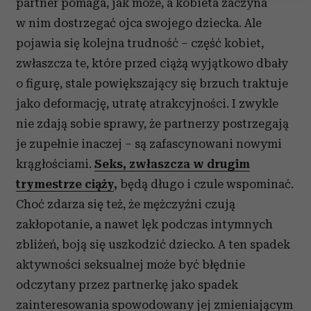
partner pomaga, jak może, a kobieta zaczyna
Wykorzystujemy pliki cookie do spersonalizowania treści
w nim dostrzegać ojca swojego dziecka. Ale
i reklam, aby oferować funkcje społecznościowe i
pojawia się kolejna trudność – część kobiet,
analizować ruch w naszej witrynie. Informacje o tym, jak
korzystasz z naszej witryny, udostępniamy partnerom
zwłaszcza te, które przed ciążą wyjątkowo dbały
społecznościowym, reklamowym i analitycznym.
o figurę, stale powiększający się brzuch traktuje
Partnerzy mogą połączyć te informacje z innymi danymi
jako deformację, utratę atrakcyjności. I zwykle
otrzymanymi od Ciebie lub uzyskanymi podczas
nie zdają sobie sprawy, że partnerzy postrzegają
korzystania z ich usług.
je zupełnie inaczej – są zafascynowani nowymi
krągłościami.
Seks, zwłaszcza w drugim
trymestrze ciąży
,
będą długo i czule wspominać.
Choć zdarza się też, że mężczyźni czują
zakłopotanie, a nawet lęk podczas intymnych
zbliżeń, boją się uszkodzić dziecko. A ten spadek
aktywności seksualnej może być błędnie
odczytany przez partnerkę jako spadek
zainteresowania spowodowany jej zmieniającym