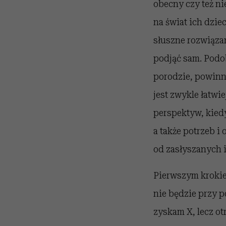
obecny czy też ni
na świat ich dziec
słuszne rozwiąza
podjąć sam. Podob
porodzie, powinna
jest zwykle łatwi
perspektyw, kied
a także potrzeb i
od zasłyszanych i
Pierwszym krokie
nie będzie przy p
zyskam X, lecz ot