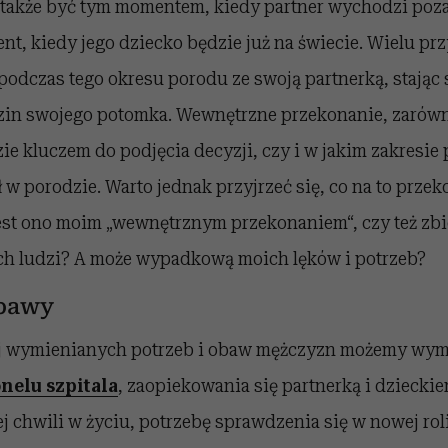
 także być tym momentem, kiedy partner wychodzi poza 
t, kiedy jego dziecko będzie już na świecie. Wielu pr
podczas tego okresu porodu ze swoją partnerką, stając
in swojego potomka. Wewnętrzne przekonanie, zarówno
ie kluczem do podjęcia decyzji, czy i w jakim zakresie 
ł w porodzie. Warto jednak przyjrzeć się, co na to prz
 jest ono moim „wewnętrznym przekonaniem“, czy też zb
ch ludzi? A może wypadkową moich lęków i potrzeb?
obawy
j wymienianych potrzeb i obaw mężczyzn możemy wym
onelu szpitala
, zaopiekowania się partnerką i dzieckie
 chwili w życiu, potrzebę sprawdzenia się w nowej rol