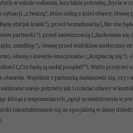
tych w szkole rodzenia, lecz także potrzebę „bycia w r
z sytuacji „z twarzą“, które rodzą z kolei obawy; obawę
ędę stał jak kołek.“), przed bezradnością („Nic nie bę
niem partnerki.“), przed śmiesznością („Zachowam się 
łupio, zemdleję.“), obawę przed widokiem medycznej st
ocze), obawę o kwestie emocjonalne („Rozpłaczę się.“), o
złości („Czy będę ją nadal pożądał?“). Warto przyjrzeć 
e obawom. Wspólnie z partnerką zastanowić się, czy i 
ealizować swoje potrzeby jak i rozwiać obawy w konte
jąc którąś z wspomnianych „opcji uczestniczenia w por
roki (skontaktowanie się ze specjalistą w danej dziedz
)