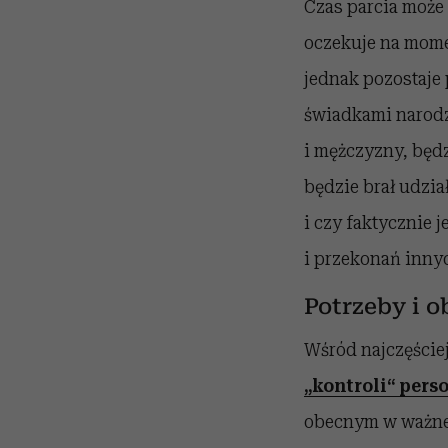
Czas parcia może
oczekuje na momen
jednak pozostaje 
świadkami narodz
i mężczyzny, będz
będzie brał udzia
i czy faktycznie
i przekonań inny
Potrzeby i 
Wśród najczęście
„kontroli“ pers
obecnym w ważnej