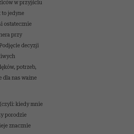
ziców w przyjściu
t to jedyne
i ostatecznie
nera przy
Podjęcie decyzji
żliwych
lęków, potrzeb,
e dla nas ważne
 (czyli: kiedy mnie
zy porodzie
ieje znacznie