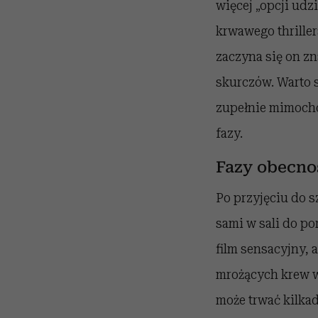
więcej „opcji udz
krwawego thriller
zaczyna się on zn
skurczów. Warto s
zupełnie mimocho
fazy.
Fazy obecno
Po przyjęciu do sz
sami w sali do po
film sensacyjny, 
mrożących krew w
może trwać kilkadz