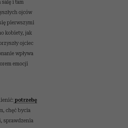
salę i tam
zyszłych ojców
 się pierwszymi
 kobiety, jak
przyszły ojciec
ekonanie wpływa
iorem emocji
ienić:
potrzebę
m, chęć bycia
i, sprawdzenia