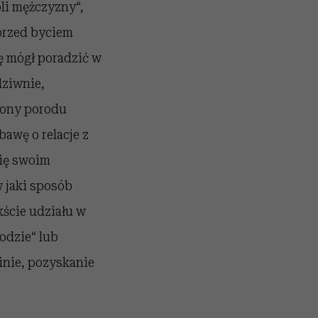
oli mężczyzny“,
 przed byciem
dę mógł poradzić w
dziwnie,
rony porodu
bawę o relacje z
się swoim
w jaki sposób
kście udziału w
odzie“ lub
inie, pozyskanie