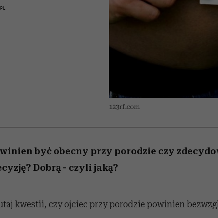
iąż
 5,
skutki dla związku i dla
Miller s. 5, odc. 6]
Raport Lyst ujaw
PL
partnerki
najbardziej pożąd
ubrania i marki se
123rf.com
owinien być obecny przy porodzie czy zdecydo
cyzję? Dobrą - czyli jaką?
utaj kwestii, czy ojciec przy porodzie powinien bezwzg