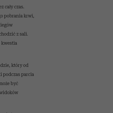
z cały czas.
o pobrania krwi,
biegów
hodzić z sali.
e kwestia
dzie, który od
i podczas parcia
 może być
h widoków