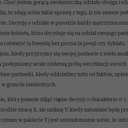
e. Choć jestem gorącą zwolenniczką udziału obojga rod
ka, to zdaję sobie także sprawę z tego, iż nie zawsze jes
nie. Decyzję o udziale w porodzie każdy mężczyzna mus
nie kobieta, która decyduje się na udział swojego part
 rozważyć tę kwestię bez poczucia presji czy dyktatu. 
ejsze, kiedy przyjrzymy się swojej postawie z wielu mo
y podejmiemy wcale niełatwą próbę weryfikacji swoich 
 obaw partnerki, kiedy oddzielimy mity od faktów, opini
 w gruncie nieistotnych.
m, który pomoże zdjąć ci
ę
żar decyzji o charakterze 0-1
orodzie stracę X, ale uniknę Y; kiedy natomiast będę pr
rzymam w pakiecie Y) jest uświadomienie sobie, że istn