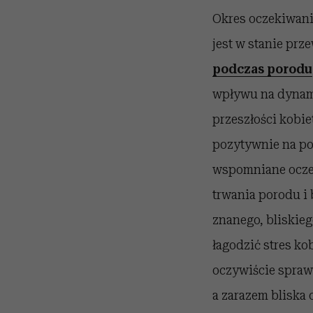
Okres oczekiwania
jest w stanie prz
podczas porodu
wpływu na dynami
przeszłości kobi
pozytywnie na po
wspomniane oczek
trwania porodu i
znanego, bliskie
łagodzić stres ko
oczywiście sprawd
a zarazem bliska 