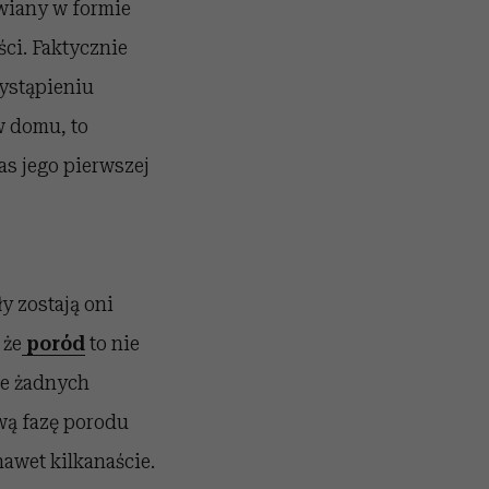
awiany w formie
ści. Faktycznie
wystąpieniu
w domu, to
s jego pierwszej
ły zostają oni
 że
poród
to nie
je żadnych
wą fazę porodu
nawet kilkanaście.