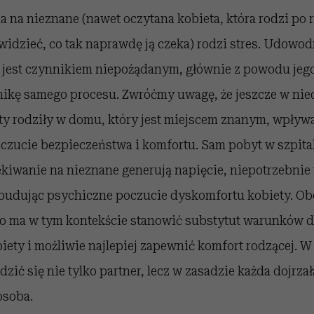
 na nieznane (nawet oczytana kobieta, która rodzi po 
ewidzieć, co tak naprawdę ją czeka) rodzi stres. Udowod
jest czynnikiem niepożądanym, głównie z powodu jeg
kę samego procesu. Zwróćmy uwagę, że jeszcze w nied
ety rodziły w domu, który jest miejscem znanym, wpły
czucie bezpieczeństwa i komfortu. Sam pobyt w szpita
iwanie na nieznane generują napięcie, niepotrzebnie 
 budując psychiczne poczucie dyskomfortu kobiety. O
go ma w tym kontekście stanowić substytut warunków
biety i możliwie najlepiej zapewnić komfort rodzącej. W 
zić się nie tylko partner, lecz w zasadzie każda dojrza
osoba.