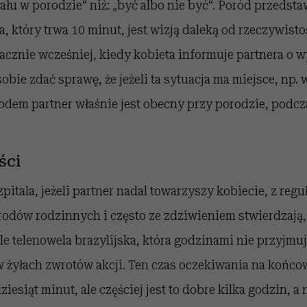
iału w porodzie“ niż: „być albo nie być“. Poród przedst
a, który trwa 10 minut, jest wizją daleką od rzeczywisto
acznie wcześniej, kiedy kobieta informuje partnera o 
obie zdać sprawę, że jeżeli ta sytuacja ma miejsce, np. 
dem partner właśnie jest obecny przy porodzie, podcza
ści
pitala, jeżeli partner nadal towarzyszy kobiecie, z regu
rodów rodzinnych i często ze zdziwieniem stwierdzają,
ale telenowela brazylijska, która godzinami nie przyjmu
 żyłach zwrotów akcji. Ten czas oczekiwania na końco
iesiąt minut, ale częściej jest to dobre kilka godzin, a 