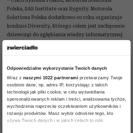
– Cisco Systems Poland, Motorola Solutions
Polska, SAS Institute oraz Sygnity. Motorola
Solutions Polska dodatkowo co roku organizuje
konkurs Diversity, którego celem jest zachęcenie
dziewcząt do zgłębiania wiedzy informatycznej
już na etapie szkoły średniej.
Kobieta za kierownicą
Choć stereotypowy obraz kobiety za kierownicą
Odpowiedzialne wykorzystanie Twoich danych
doczekał się wielu anegdot, również tutaj, wbrew
Wraz z
naszymi 1022 partnerami
przetwarzamy Twoje
pozorom, znajdziemy panie, które świetnie radzą
osobiste dane, np. adres IP, korzystając z takich
sobie w zawodzie kierowcy. Coraz częściej
technologii jak pliki cookie, w celu wyświetlania
kobiety zatrudniane są
przez transport miejski.
spersonalizowanych reklam i treści, analizowania tychże,
wychodzenia naprzeciw oczekiwaniom użytkowników i
Dzięki empatii i delikatności, kobiety
rozwoju produktów. Masz wybór odnośnie tego, kto
prowadzące autobusy często chwalone są za
używa Twoich danych i w jakich celach to robi.
płynną jazdę i łagodne hamowanie. Wykazują się
one także większym zrozumieniem dla pasażerów