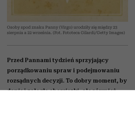
Osoby spod znaku Panny (Virgo) urodziły się między 23
sierpnia a 22 września. (Fot. Fototeca Gilardi/Getty Images)
Przed Pannami tydzień sprzyjający
porządkowaniu spraw i podejmowaniu
rozsądnych decyzji. To dobry moment, by
dopiąć zaległe obowiązki, ale również
zastanowić się, które z nich naprawdę są
warte twojej energii. Nie wszystko musisz
zrobić od razu. Sprawdź, co gwiazdy
przygotowały dla Panny na okres od 27