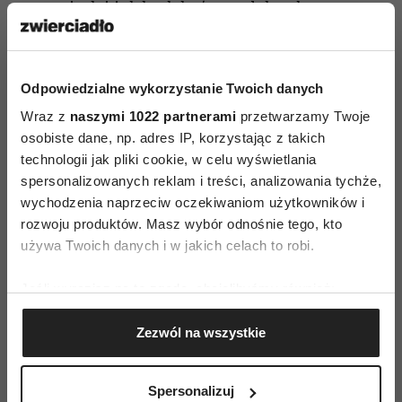
zaparciach i żylakach kończyn dolnych, a
leczniczo pomocne będą poniższe leki oraz
zabiegi higieniczne.
Odpowiedzialne wykorzystanie Twoich danych
COLLINSONIA 5CH, 5 granulek, 1-2x dziennie
Wraz z
naszymi 1022 partnerami
przetwarzamy Twoje
osobiste dane, np. adres IP, korzystając z takich
żylaki zewnętrzne, krwawiące, b. bolesne –
technologii jak pliki cookie, w celu wyświetlania
towarzyszy świąd i zaparcia
spersonalizowanych reklam i treści, analizowania tychże,
wychodzenia naprzeciw oczekiwaniom użytkowników i
AESCULUS HIPPOCASTANUM 5CH, 5 granulek, 1-
rozwoju produktów. Masz wybór odnośnie tego, kto
2x dziennie
używa Twoich danych i w jakich celach to robi.
żylaki wewnętrzne lub zewnętrzne –
niewielki ból – nieznaczne krwawienie
Jeśli wyrazisz na to zgodę, chcielibyśmy również:
Gromadzić dane dotyczące Twojej lokalizacji
AVENOC maść do stosowania zewnętrznego oraz
Zezwól na wszystkie
geograficznej z dokładnością nawet do kilku metrów
czopki doodbytniczo 2x dziennie
Identyfikować Twoje urządzenie, aktywnie
analizując charakteryzującego je zbiory danych
Bóle lędźwiowe
to jedna z najczęstszych
Spersonalizuj
(fingerprinting, czyli wirtualny odcisk palca)