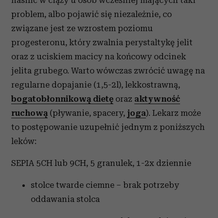
nasilić w ciąży u osób wcześniej mających taki
problem, albo pojawić się niezależnie, co
związane jest ze wzrostem poziomu
progesteronu, który zwalnia perystaltykę jelit
oraz z uciskiem macicy na końcowy odcinek
jelita grubego. Warto wówczas zwrócić uwagę na
regularne dopajanie (1,5-2l), lekkostrawną,
bogatobłonnikową dietę
oraz
aktywność
ruchową
(pływanie, spacery,
joga
). Lekarz może
to postępowanie uzupełnić jednym z poniższych
leków:
SEPIA 5CH lub 9CH, 5 granulek, 1-2x dziennie
stolce twarde ciemne – brak potrzeby
oddawania stolca