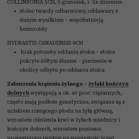
COLLINSONIA 5CH, 5 granulek, 1-2x dziennie
stolec twardy odbarwiony, oddawany z
dużym wysiłkiem – współistnieją
hemoroidy
HYDRASTIS CANADENSIS 9CH
brak potrzeby oddania stolca – stolce
pokryte żółtym śluzem – pieczenie w
okolicy odbytu po oddaniu stolca
Zaburzenia krążenia żylnego
–
żylaki kończyn
dolnych
występują u ok. 40 proc. ciężarnych,
często mają podłoże genetyczne, związane są z
uciskiem rosnącego płodu na żyłę główną,
wzrostem ciśnienia krwi w żyłach miednicy i
kończyn dolnych, wzrostem poziomu
progesteronu (wpływ na sprężystość ścian