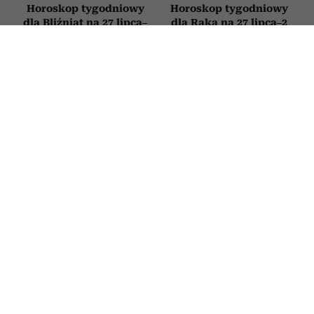
Horoskop tygodniowy
Horoskop tygodniowy
dla Bliźniąt na 27 lipca–
dla Raka na 27 lipca–2
2 sierpnia 2026
sierpnia 2026
HOROSKOP
Horoskop tygodniowy dla Byka na 27
lipca–2 sierpnia 2026
27 LIPCA 2026