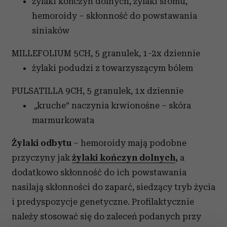
żylaki kończyn dolnych, żylaki sromu,
hemoroidy – skłonność do powstawania
siniaków
MILLEFOLIUM 5CH, 5 granulek, 1-2x dziennie
żylaki podudzi z towarzyszącym bólem
PULSATILLA 9CH, 5 granulek, 1x dziennie
„kruche” naczynia krwionośne – skóra
marmurkowata
Żylaki odbytu
– hemoroidy mają podobne
przyczyny jak
żylaki kończyn dolnych
,
a
dodatkowo skłonność do ich powstawania
nasilają skłonności do zaparć, siedzący tryb życia
i predyspozycje genetyczne. Profilaktycznie
należy stosować się do zaleceń podanych przy