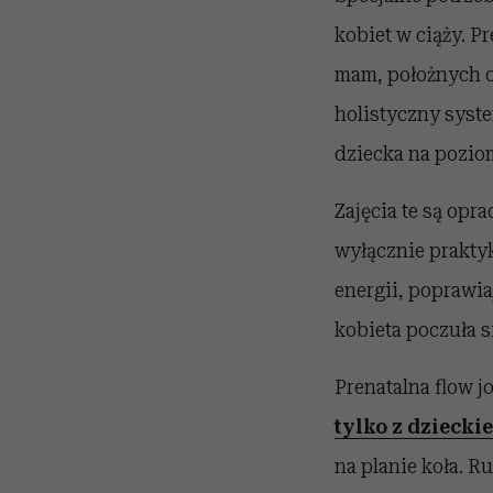
kobiet w ciąży. Pr
mam, położnych o
holistyczny syst
dziecka na pozio
Zajęcia te są opr
wyłącznie prakty
energii, poprawia
kobieta poczuła s
Prenatalna flow j
tylko z dziecki
na planie koła. R