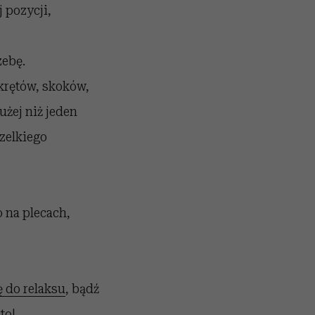
 pozycji,
zebę.
rętów, skoków,
żej niż jeden
zelkiego
o na plecach,
ę do relaksu
, bądź
to!