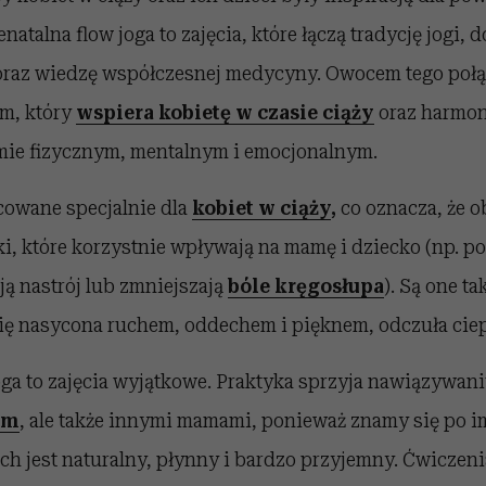
enatalna flow joga to zajęcia, które łączą tradycję jogi,
raz wiedzę współczesnej medycyny. Owocem tego połąc
em, który
wspiera kobietę w czasie ciąży
oraz harmon
mie fizycznym, mentalnym i emocjonalnym.
acowane specjalnie dla
kobiet w ciąży
,
co oznacza, że o
ki, które korzystnie wpływają na mamę i dziecko (np. 
ją nastrój lub zmniejszają
bóle kręgosłupa
). Są one t
ię nasycona ruchem, oddechem i pięknem, odczuła ciepł
oga to zajęcia wyjątkowe. Praktyka sprzyja nawiązywan
em
, ale także innymi mamami, ponieważ znamy się po 
uch jest naturalny, płynny i bardzo przyjemny. Ćwiczeni