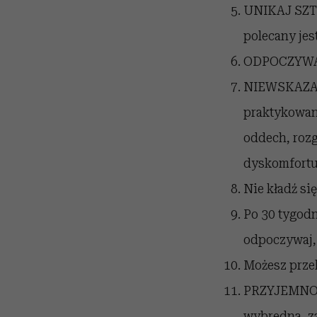
UNIKAJ SZTY
polecany jes
ODPOCZYWAJ 
NIEWSKAZANE
praktykowani
oddech, roz
dyskomfortu
Nie kładź si
Po 30 tygodn
odpoczywaj,
Możesz przek
PRZYJEMNOŚĆ
wybredna, za