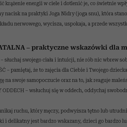
ć krążenie energii w ciele i dotlenić je, co świetnie wp
y nacisk na praktyki Joga Nidry (joga snu), która sta
kładu nerwowego, wycisza, uspokaja, a przede wszys
ATALNA
–
praktyczne wskazówki dla 
łuchaj swojego ciała i intuicji, nie rób nic wbrew sob
 pamiętaj, że to zajęcia dla Ciebie i Twojego dziecka
ę na swoje samopoczucie oraz na to, jak reaguje maleń
DDECH – wsłuchuj się w oddech, oddychaj swobodnie
ikaj ruchu, który męczy, podwyższa tętno lub utrudni
ki i delikatny jest bardzo wskazany, dzieci go bardzo lu