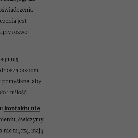
 doświadczenia
zenia jest
ijny rozwój
bejmują
podnoszą poziom
ak pomyślane, aby
o i miłość.
iu
kontaktu nie
imieniu, ćwiczymy
a nie męczą, mają