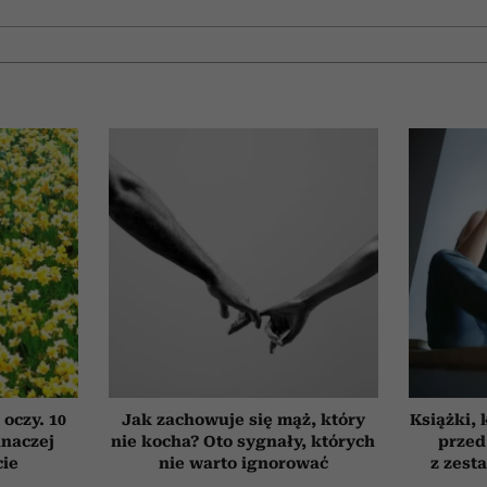
 oczy. 10
Jak zachowuje się mąż, który
Książki, 
inaczej
nie kocha? Oto sygnały, których
przed
cie
nie warto ignorować
z zest