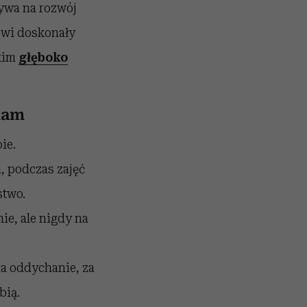
ływa na rozwój
nowi doskonały
tkim
głęboko
mam
ie.
, podczas zajęć
stwo.
, ale nigdy na
a oddychanie, za
bią.