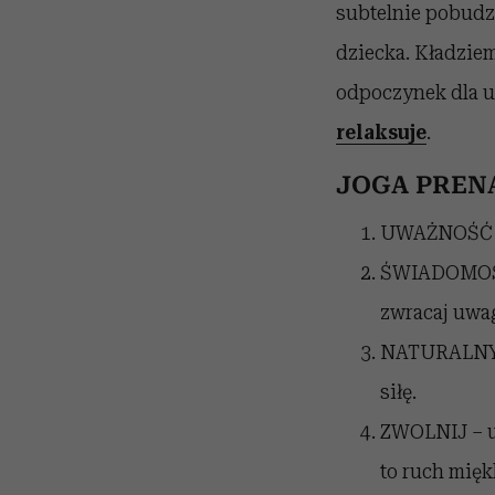
subtelnie pobudzi
dziecka. Kładziem
odpoczynek dla u
relaksuje
.
JOGA PREN
UWAŻNOŚĆ – s
ŚWIADOMOŚĆ –
zwracaj uwag
NATURALNY O
siłę.
ZWOLNIJ – un
to ruch mięk