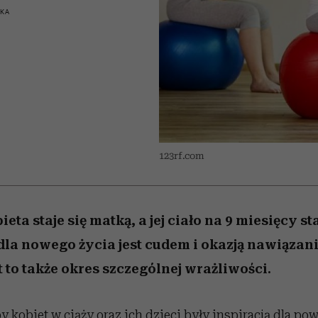
iąż
 5,
skutki dla związku i dla
Miller s. 5, odc. 6]
skuteczne
Raport Lyst ujaw
SKA
partnerki
najbardziej pożąd
ubrania i marki se
123rf.com
eta staje się matką, a jej ciało na 9 miesięcy sta
la nowego życia jest cudem i okazją nawiązani
 to także okres szczególnej wrażliwości.
y kobiet w ciąży oraz ich dzieci były inspiracją dla pow