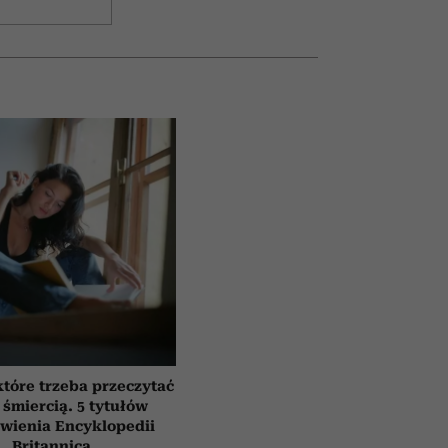
które trzeba przeczytać
 śmiercią. 5 tytułów
awienia Encyklopedii
Britannica