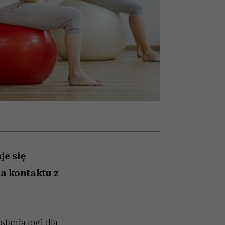
nił
relację z pieniędzmi
sposoby
ane
zonu
je się
a kontaktu z
stania jogi dla