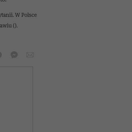
ytanii. W Polsce
awiu ().