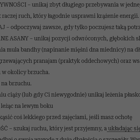
WNOŚCI – unikaj zbyt długiego przebywania w jednej
t raczej ruch, który łagodnie usprawni krążenie energii.
– odpoczywaj zawsze, gdy tylko poczujesz taką potr
 ASANY – unikaj pozycji odwróconych, głębokich sk
a mula bandhy (napinanie mięśni dna miednicy) na dłu
grzewających pranajam (praktyk oddechowych) oraz ws
 w okolicy brzucha.
ę na brzuchu.
iu ciąży (lub gdy Ci niewygodnie) unikaj leżenia płask
 leżąc na lewym boku
ąsić coś lekkiego przed zajęciami, jeśli masz ochotę
 – szukaj ruchu, który jest przyjemny, a
układając si
dbaj o swoją wygodę z dużą dbałością o szczegóły. War