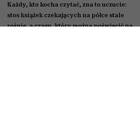
Każdy, kto kocha czytać, zna to uczucie:
stos książek czekających na półce stale
rośnie, a czasu, który można poświęcić na
lekturę, ubywa. A przecież obok głośnych
nowości i sezonowych bestsellerów są
jeszcze te tytuły, które od lat wracają w
kolejnych zestawieniach
najważniejszych książek świata. Po które
warto sięgnąć? Zajrzałam do listy
Encyklopedii Britannica i wybrałam z
niej pięć tytułów, które zdaniem wielu
warto przeczytać przed śmiercią. Łączy je
nie tylko miejsce w literackim kanonie,