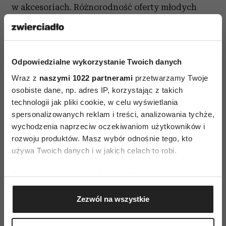
w akcesoriach. Różnorodność oferty młodych
projektantek sprawia, że każdy jest w stanie
znaleźć coś tylko dla siebie. Kolekcja dostępna w
Butiku ‘La Perle’, Dominikańskia 3, Kraków,
Odpowiedzialne wykorzystanie Twoich danych
czynne od poniedziałku do piątku w godzinach:
Wraz z
naszymi 1022 partnerami
przetwarzamy Twoje
10:00-19:00. Więcej informacji na stronie:
osobiste dane, np. adres IP, korzystając z takich
technologii jak pliki cookie, w celu wyświetlania
spersonalizowanych reklam i treści, analizowania tychże,
wychodzenia naprzeciw oczekiwaniom użytkowników i
rozwoju produktów. Masz wybór odnośnie tego, kto
używa Twoich danych i w jakich celach to robi.
AUTOPROMOCJA
Jeśli wyrazisz na to zgodę, chcielibyśmy również:
Gromadzić dane dotyczące Twojej lokalizacji
Zezwól na wszystkie
geograficznej z dokładnością nawet do kilku metrów
Identyfikować Twoje urządzenie, aktywnie
analizując charakteryzującego je zbiory danych