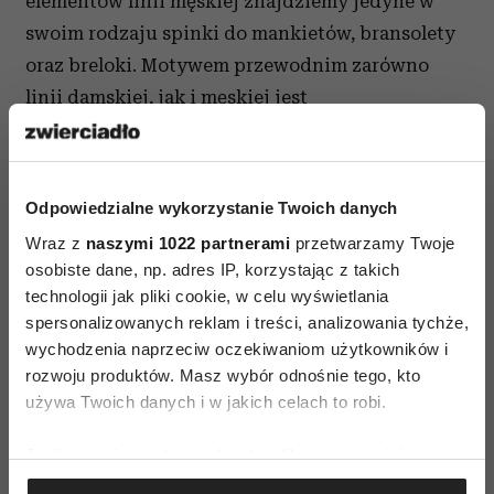
elementów linii męskiej znajdziemy jedyne w
swoim rodzaju spinki do mankietów, bransolety
oraz breloki. Motywem przewodnim zarówno
linii damskiej, jak i męskiej jest
charakterystyczna zieleń, która podkreśla
wyjątkową stylistykę kolekcji. Każdy element
serii to unikalne rękodzieło artystyczne
Odpowiedzialne wykorzystanie Twoich danych
najwyższej jakości. Biżuteria pARTs jest
Wraz z
naszymi 1022 partnerami
przetwarzamy Twoje
dostępna od 24 września br. w Salonie Volvo
osobiste dane, np. adres IP, korzystając z takich
Firmy Karlik przy ul. Kaliskiej 26 w Poznaniu
technologii jak pliki cookie, w celu wyświetlania
oraz przez .
spersonalizowanych reklam i treści, analizowania tychże,
wychodzenia naprzeciw oczekiwaniom użytkowników i
rozwoju produktów. Masz wybór odnośnie tego, kto
używa Twoich danych i w jakich celach to robi.
Jeśli wyrazisz na to zgodę, chcielibyśmy również:
Gromadzić dane dotyczące Twojej lokalizacji