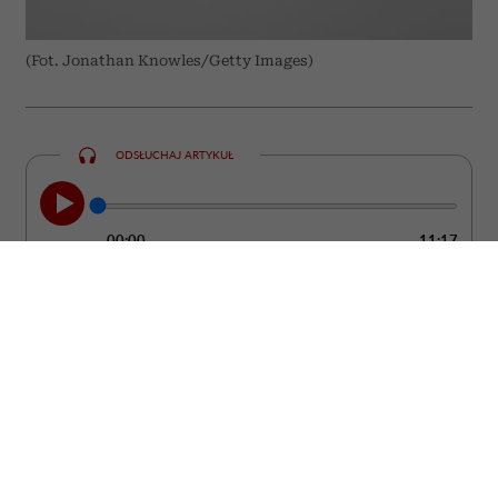
(Fot. Jonathan Knowles/Getty Images)
ODSŁUCHAJ ARTYKUŁ
00:00
11:17
Nie zawsze łatwo zauważyć moment, w
którym partner przestaje kochać. Zwykle
nie dzieje się to z dnia na dzień. Częściej
pojawiają się drobne zmiany w jego