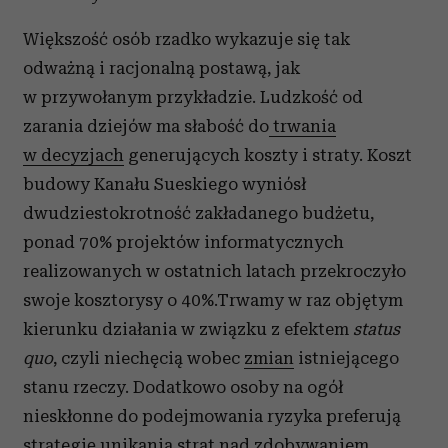
Większość osób rzadko wykazuje się tak
odważną i racjonalną postawą, jak
w przywołanym przykładzie. Ludzkość od
zarania dziejów ma słabość do
trwania
w decyzjach
generujących koszty i straty. Koszt
budowy Kanału Sueskiego wyniósł
dwudziestokrotność zakładanego budżetu,
ponad 70% projektów informatycznych
realizowanych w ostatnich latach przekroczyło
swoje kosztorysy o 40%.Trwamy w raz objętym
kierunku działania w związku z efektem
status
quo
, czyli niechęcią wobec
zmian
istniejącego
stanu rzeczy. Dodatkowo osoby na ogół
nieskłonne do podejmowania ryzyka preferują
strategię unikania strat nad zdobywaniem