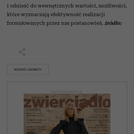
społecznościowym, reklamowym i analitycznym.
i odnieść do wewnętrznych wartości, możliwości,
Partnerzy mogą połączyć te informacje z innymi danymi
które wyznaczają efektywność realizacji
otrzymanymi od Ciebie lub uzyskanymi podczas
korzystania z ich usług.
formułowanych przez nas postanowień.
źródło:
ROZWÓJ OSOBISTY
AUTOPROMOCJA