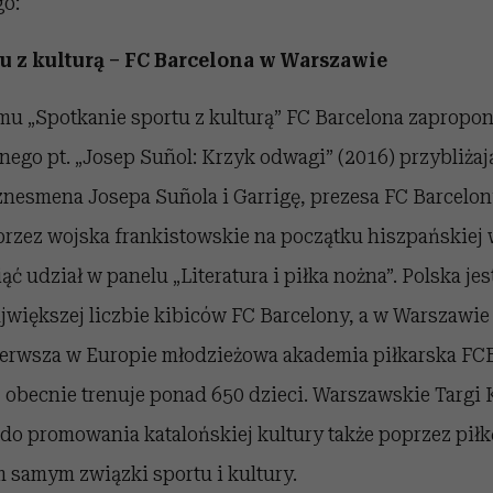
go:
u z kulturą – FC Barcelona w Warszawie
u „Spotkanie sportu z kulturą” FC Barcelona zapropon
ego pt. „Josep Suñol: Krzyk odwagi” (2016) przybliżaj
znesmena Josepa Suñola i Garrigę, prezesa FC Barcelon
zez wojska frankistowskie na początku hiszpańskiej
ć udział w panelu „Literatura i piłka nożna”. Polska je
jwiększej liczbie kibiców FC Barcelony, a w Warszawie
pierwsza w Europie młodzieżowa akademia piłkarska FCB
j obecnie trenuje ponad 650 dzieci. Warszawskie Targi 
do promowania katalońskiej kultury także poprzez piłk
 samym związki sportu i kultury.