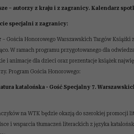
ze – autorzy z kraju i z zagranicy. Kalendarz spo
ie specjalni z zagranicy:
r
– Gościa Honorowego Warszawskich Targów Książki z
ująco. W ramach programu przygotowanego dla odwiedza
ie i animacje dla dzieci oraz prezentacje książek najw
rzy. Program Gościa Honorowego:
eratura katalońska - Gość Specjalny 7. Warszawski
czyków na WTK będzie okazją do szerokiej promocji li
lsce i wsparcia tłumaczeń literackich z języka katalońs