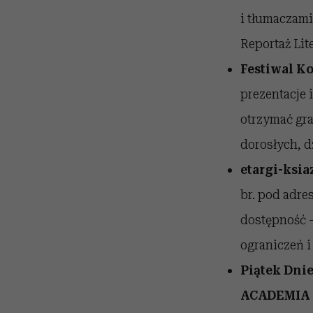
i tłumaczami
Reportaż Lite
Festiwal K
prezentacje 
otrzymać gr
dorosłych, d
etargi-ksi
br. pod adres
dostępność 
ograniczeń 
Piątek Dnie
ACADEMIA