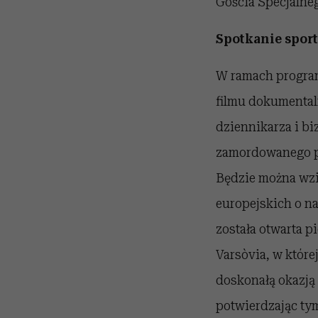
Gościa Specjalne
Spotkanie sport
W ramach program
filmu dokumentaln
dziennikarza i bi
zamordowanego pr
Będzie można wzią
europejskich o na
została otwarta 
Varsòvia, w które
doskonałą okazją 
potwierdzając tym