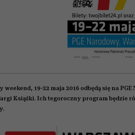
nice
edź
 5,
Wiemy, gdzie go kupić
zaskakujący faworyt
Miller s. 5, odc. 6]
sezon jesień–zima 2
zy weekend, 19-22 maja 2016 odbędą się na PG
rgi Książki. Ich tegoroczny program będzie r
y.