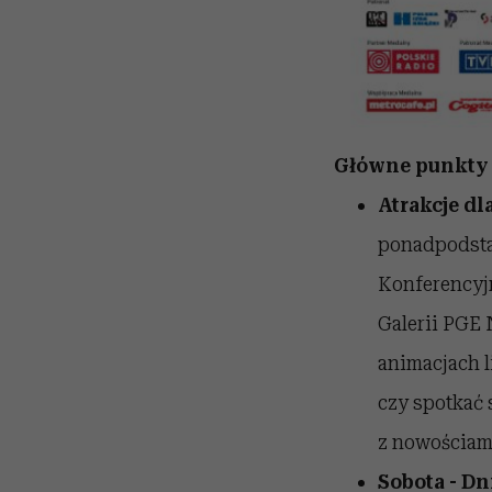
Główne punkty
Atrakcje dl
ponadpodstaw
Konferencyj
Galerii PGE
animacjach l
czy spotkać 
z nowościam
Sobota - D