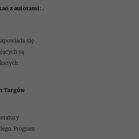
tkań z autorami:
.
apowiada się
jących są
iększych
ch Targów
teratury
kiego. Program