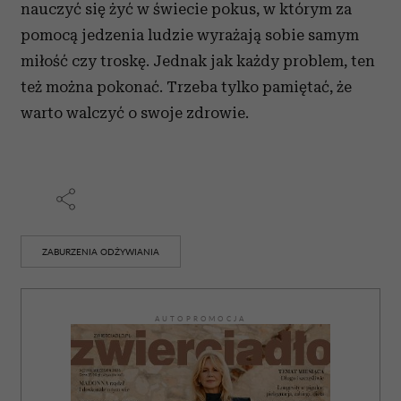
korzystasz z naszej witryny, udostępniamy partnerom
nauczyć się żyć w świecie pokus, w którym za
społecznościowym, reklamowym i analitycznym.
pomocą jedzenia ludzie wyrażają sobie samym
Partnerzy mogą połączyć te informacje z innymi danymi
miłość czy troskę. Jednak jak każdy problem, ten
otrzymanymi od Ciebie lub uzyskanymi podczas
też można pokonać. Trzeba tylko pamiętać, że
korzystania z ich usług.
warto walczyć o swoje zdrowie.
ZABURZENIA ODŻYWIANIA
AUTOPROMOCJA