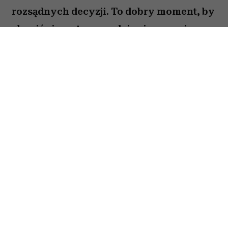
rozsądnych decyzji. To dobry moment, by
skupić się na tym, co daje ci poczucie
stabilności i bezpieczeństwa. Choć wokół
może dziać się wiele, największe korzyści
przyniesie konsekwencja i cierpliwość.
Sprawdź, co gwiazdy przygotowały dla
Byka na okres od 27 lipca do 2 sierpnia
2026 roku.
Spis treści:
Horoskop tygodniowy 27 lipca–2 sierpnia
2026 – Byk