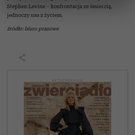
dane są przetwarzane oraz ustaw własne preferencje w
Stephen Levine – konfrontacja ze śmiercią,
sekcji szczegółów
. W Deklaracji plików cookie możesz
jednoczy nas z życiem.
zmienić lub wycofać swoją zgodę w dowolnej chwili.
źródło: biuro prasowe
Wykorzystujemy pliki cookie do spersonalizowania treści
i reklam, aby oferować funkcje społecznościowe i
analizować ruch w naszej witrynie. Informacje o tym, jak
korzystasz z naszej witryny, udostępniamy partnerom
społecznościowym, reklamowym i analitycznym.
Partnerzy mogą połączyć te informacje z innymi danymi
otrzymanymi od Ciebie lub uzyskanymi podczas
AUTOPROMOCJA
korzystania z ich usług.