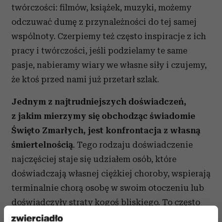
twórczości: filmów, książek, muzyki, możemy
odczuwać dumę z przynależności do tej samej
wspólnoty. Czerpiemy też często inspiracje z ich
pracy i twórczości, jeśli podzielamy te same
pasje, nabieramy wiary we własne siły i czujemy,
że ktoś przed nami już przetarł szlak.
Jednym z najtrudniejszych doświadczeń,
z jakim mierzymy się obchodząc świadomie
Święto Zmarłych, jest konfrontacja z własną
śmiertelnością
. Tego rodzaju doświadczenie
najczęściej staje się udziałem osób, które
doświadczają własnej ciężkiej choroby, wspierają
terminalnie chorą osobę w swoim otoczeniu lub
doświadczyły straty kogoś bliskiego. To często
ważny moment w rozwoju człowieka, ponieważ