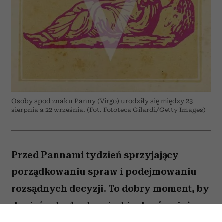
Osoby spod znaku Panny (Virgo) urodziły się między 23
sierpnia a 22 września. (Fot. Fototeca Gilardi/Getty Images)
Przed Pannami tydzień sprzyjający
porządkowaniu spraw i podejmowaniu
rozsądnych decyzji. To dobry moment, by
dopiąć zaległe obowiązki, ale również