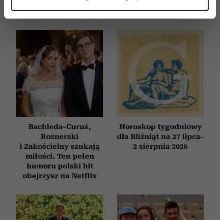
(fingerprinting, czyli wirtualny odcisk palca)
Dowiedz się więcej odnośnie tego, jak Twoje osobiste
dane są przetwarzane oraz ustaw własne preferencje w
sekcji szczegółów
. W Deklaracji plików cookie możesz
zmienić lub wycofać swoją zgodę w dowolnej chwili.
Wykorzystujemy pliki cookie do spersonalizowania treści
i reklam, aby oferować funkcje społecznościowe i
analizować ruch w naszej witrynie. Informacje o tym, jak
korzystasz z naszej witryny, udostępniamy partnerom
społecznościowym, reklamowym i analitycznym.
Bachleda-Curuś,
Horoskop tygodniowy
Partnerzy mogą połączyć te informacje z innymi danymi
Roznerski
dla Bliźniąt na 27 lipca–
otrzymanymi od Ciebie lub uzyskanymi podczas
i Zakościelny szukają
2 sierpnia 2026
korzystania z ich usług.
miłości. Ten pełen
humoru polski hit
obejrzysz na Netflix