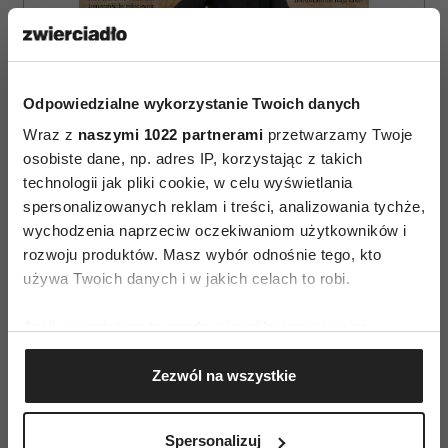
Odpowiedzialne wykorzystanie Twoich danych
Wraz z
naszymi 1022 partnerami
przetwarzamy Twoje
osobiste dane, np. adres IP, korzystając z takich
technologii jak pliki cookie, w celu wyświetlania
spersonalizowanych reklam i treści, analizowania tychże,
wychodzenia naprzeciw oczekiwaniom użytkowników i
rozwoju produktów. Masz wybór odnośnie tego, kto
ZAMÓW
używa Twoich danych i w jakich celach to robi.
WYDANIE DRUKOWANE
Jeśli wyrazisz na to zgodę, chcielibyśmy również:
Gromadzić dane dotyczące Twojej lokalizacji
E-WYDANIE
Zezwól na wszystkie
geograficznej z dokładnością nawet do kilku metrów
Identyfikować Twoje urządzenie, aktywnie
analizując charakteryzującego je zbiory danych
Spersonalizuj