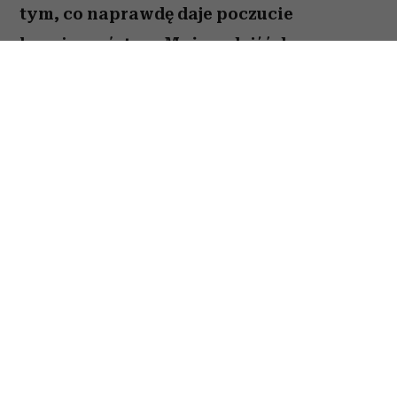
tym, co naprawdę daje poczucie
bezpieczeństwa. Możesz dojść do
ważnych wniosków dotyczących relacji,
pracy lub planów na najbliższe miesiące.
To dobry moment, by zaufać sobie i nie
odkładać decyzji, które od dawna czekają
na realizację. Sprawdź, co gwiazdy
przygotowały dla Raka na okres od 27
lipca do 2 sierpnia 2026 roku.
Spis treści:
Horoskop tygodniowy 27 lipca–2 sierpnia
2026 – Rak