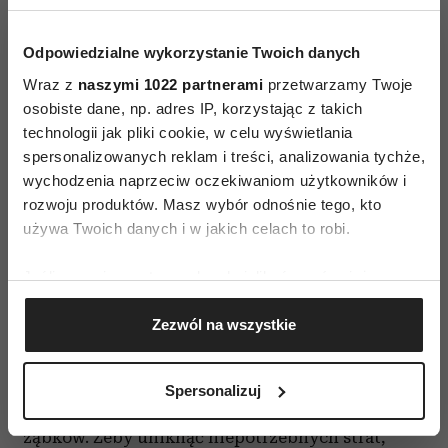
będziemy je wsypywać, wymaga zakupu.
Zarówno młody, jak i dorosły pies potrzebuje
Odpowiedzialne wykorzystanie Twoich danych
dwóch naczyń – jednego na karmę, a drugiego na
Wraz z
naszymi 1022 partnerami
przetwarzamy Twoje
wodę. Nawet jeśli będzie nas kusiło, by kupić
osobiste dane, np. adres IP, korzystając z takich
naszemu milusińskiemu ceramiczną, bogato
technologii jak pliki cookie, w celu wyświetlania
spersonalizowanych reklam i treści, analizowania tychże,
zdobioną miseczkę, specjalista zawsze poleci
wychodzenia naprzeciw oczekiwaniom użytkowników i
prostą, stalową. Dlaczego? To proste, naczynie
rozwoju produktów. Masz wybór odnośnie tego, kto
wykonane z tego materiału jest lżejsze, a więc
używa Twoich danych i w jakich celach to robi.
bezpieczniejsze od ceramicznego, a przy tym
wygodniej i dokładniej się je myje.
Jeśli wyrazisz na to zgodę, chcielibyśmy również:
Zabawki dla szczeniaka
Gromadzić dane dotyczące Twojej lokalizacji
Zezwól na wszystkie
geograficznej z dokładnością nawet do kilku metrów
Czym bawi się młodziutki pies? Naturalnie,
Identyfikować Twoje urządzenie, aktywnie
analizując charakteryzującego je zbiory danych
najchętniej naszymi butami i wszystkim, co
Spersonalizuj
(fingerprinting, czyli wirtualny odcisk palca)
znajdzie się w zasięgu jego ostrych jak szpilki
Dowiedz się więcej odnośnie tego, jak Twoje osobiste
ząbków. Żeby uniknąć niepotrzebnych strat,