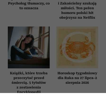
Psycholog tłumaczy, co
i Zakościelny szukają
to oznacza
miłości. Ten pełen
humoru polski hit
obejrzysz na Netflix
Książki, które trzeba
Horoskop tygodniowy
przeczytać przed
dla Raka na 27 lipca–2
śmiercią. 5 tytułów
sierpnia 2026
z zestawienia
Encyklopedii
Britannica