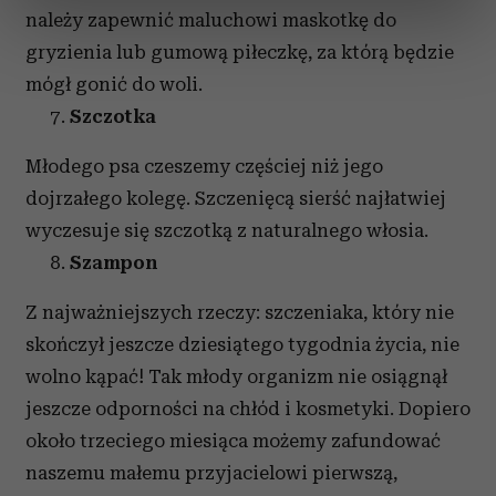
dane są przetwarzane oraz ustaw własne preferencje w
należy zapewnić maluchowi maskotkę do
sekcji szczegółów
. W Deklaracji plików cookie możesz
gryzienia lub gumową piłeczkę, za którą będzie
zmienić lub wycofać swoją zgodę w dowolnej chwili.
mógł gonić do woli.
Wykorzystujemy pliki cookie do spersonalizowania treści
Szczotka
i reklam, aby oferować funkcje społecznościowe i
analizować ruch w naszej witrynie. Informacje o tym, jak
Młodego psa czeszemy częściej niż jego
korzystasz z naszej witryny, udostępniamy partnerom
dojrzałego kolegę. Szczenięcą sierść najłatwiej
społecznościowym, reklamowym i analitycznym.
wyczesuje się szczotką z naturalnego włosia.
Partnerzy mogą połączyć te informacje z innymi danymi
Szampon
otrzymanymi od Ciebie lub uzyskanymi podczas
korzystania z ich usług.
Z najważniejszych rzeczy: szczeniaka, który nie
skończył jeszcze dziesiątego tygodnia życia, nie
wolno kąpać! Tak młody organizm nie osiągnął
jeszcze odporności na chłód i kosmetyki. Dopiero
około trzeciego miesiąca możemy zafundować
naszemu małemu przyjacielowi pierwszą,