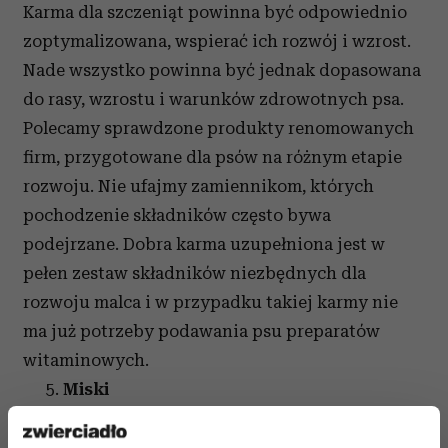
Karma dla szczeniąt powinna być odpowiednio
zoptymalizowana, wspierać ich rozwój i wzrost.
Nade wszystko powinna być jednak dopasowana
do rasy, wzrostu i warunków zdrowotnych psa.
Polecamy sprawdzone produkty renomowanych
firm, przygotowane dla psów na różnym etapie
rozwoju. Nie ufajmy zamiennikom, których
pochodzenie składników często bywa
podejrzane. Dobra karma uzupełniona jest w
pełen zestaw składników niezbędnych dla
rozwoju malca i w przypadku takiej karmy nie
ma już potrzeby podawania psu preparatów
witaminowych.
Miski
Jeżeli jedzenie, to i naczynie, do którego