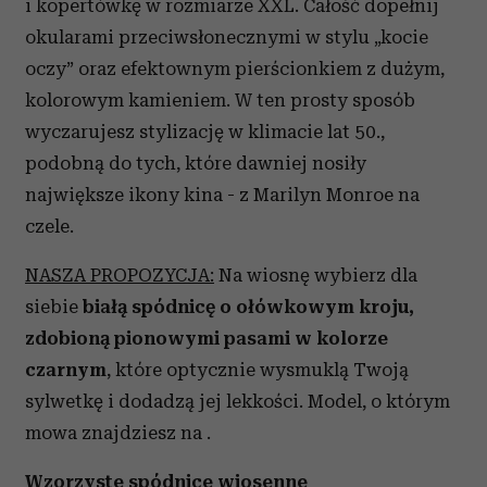
i kopertówkę w rozmiarze XXL. Całość dopełnij
okularami przeciwsłonecznymi w stylu „kocie
oczy” oraz efektownym pierścionkiem z dużym,
kolorowym kamieniem. W ten prosty sposób
wyczarujesz stylizację w klimacie lat 50.,
podobną do tych, które dawniej nosiły
największe ikony kina - z Marilyn Monroe na
czele.
NASZA PROPOZYCJA:
Na wiosnę wybierz dla
siebie
białą spódnicę o ołówkowym kroju,
zdobioną pionowymi pasami w kolorze
czarnym
, które optycznie wysmuklą Twoją
sylwetkę i dodadzą jej lekkości. Model, o którym
mowa znajdziesz na .
Wzorzyste spódnice wiosenne