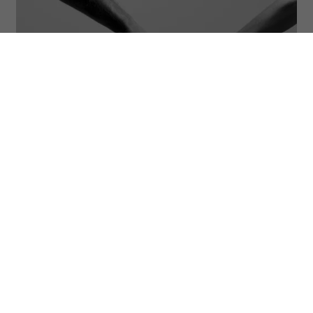
(Fot. Jonathan Knowles/Getty Images)
ODSŁUCHAJ ARTYKUŁ
00:00
11:17