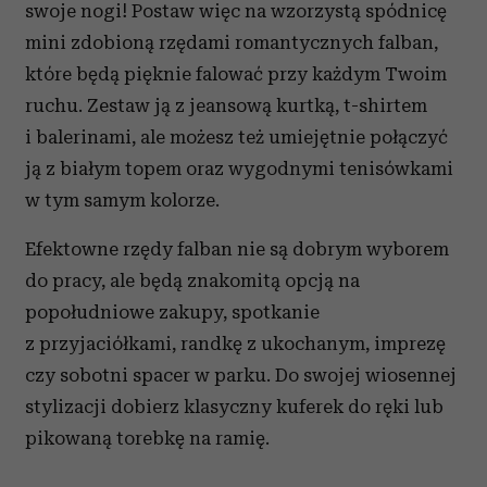
swoje nogi! Postaw więc na wzorzystą spódnicę
społecznościowym, reklamowym i analitycznym.
mini zdobioną rzędami romantycznych falban,
Partnerzy mogą połączyć te informacje z innymi danymi
które będą pięknie falować przy każdym Twoim
otrzymanymi od Ciebie lub uzyskanymi podczas
korzystania z ich usług.
ruchu. Zestaw ją z jeansową kurtką, t-shirtem
i balerinami, ale możesz też umiejętnie połączyć
ją z białym topem oraz wygodnymi tenisówkami
w tym samym kolorze.
Efektowne rzędy falban nie są dobrym wyborem
do pracy, ale będą znakomitą opcją na
popołudniowe zakupy, spotkanie
z przyjaciółkami, randkę z ukochanym, imprezę
czy sobotni spacer w parku. Do swojej wiosennej
stylizacji dobierz klasyczny kuferek do ręki lub
pikowaną torebkę na ramię.