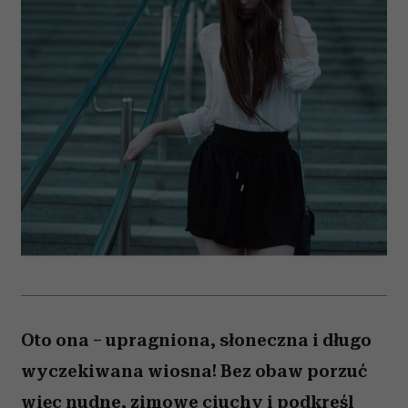
Oto ona – upragniona, słoneczna i długo
wyczekiwana wiosna! Bez obaw porzuć
więc nudne, zimowe ciuchy i podkreśl