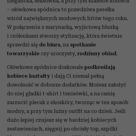
Elegancka, seksowna, a przy tym szalenie kobieca
– ołówkowa spódnica to prawdziwa perełka
wśród największych modowych hitów tego roku.
W połączeniu z marynarką, wyjściową bluzką
i czółenkami stworzy stylizację, która świetnie
sprawdzi się
do biura
, na
spotkanie
towarzyskie
czy uroczysty,
rodzinny obiad
.
Ołówkowe spódnice doskonale
podkreślają
kobiece kształty
i dają Ci niemal pełną
dowolność w doborze dodatków. Możesz założyć
do niej gładki t-shirt i tenisówki, a na ramię
zarzucić plecak z ekoskóry, tworząc w ten sposób
modny, a przy tym luźny outfit na co dzień. Jeśli
dużo lepiej czujesz się w bardziej kobiecych
zestawieniach, sięgnij po obcisły top, szpilki