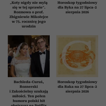
„Koty nigdy nie mylą
Horoskop tygodniowy
się w tej sprawie”.
dla Byka na 27 lipca–2
Rozmowa o prof.
sierpnia 2026
Zbigniewie Mikołejce
w 75. rocznicę jego
urodzin
Bachleda-Curuś,
Horoskop tygodniowy
Roznerski
dla Raka na 27 lipca–2
i Zakościelny szukają
sierpnia 2026
miłości. Ten pełen
humoru polski hit
obejrzysz na Netflix