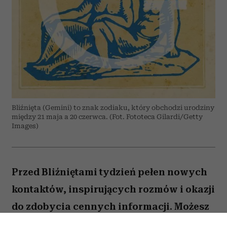
Bliźnięta (Gemini) to znak zodiaku, który obchodzi urodziny
między 21 maja a 20 czerwca. (Fot. Fototeca Gilardi/Getty
Images)
Przed Bliźniętami tydzień pełen nowych
kontaktów, inspirujących rozmów i okazji
do zdobycia cennych informacji. Możesz
odnieść wrażenie, że wiele spraw