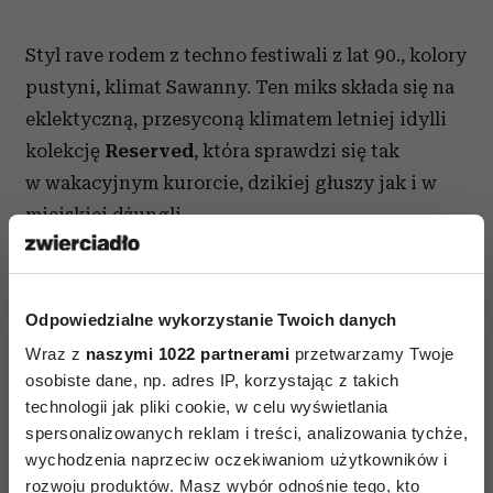
Styl rave rodem z techno festiwali z lat 90., kolory
pustyni, klimat Sawanny. Ten miks składa się na
eklektyczną, przesyconą klimatem letniej idylli
kolekcję
Reserved
, która sprawdzi się tak
w wakacyjnym kurorcie, dzikiej głuszy jak i w
miejskiej dżungli.
Odpowiedzialne wykorzystanie Twoich danych
Wraz z
naszymi 1022 partnerami
przetwarzamy Twoje
osobiste dane, np. adres IP, korzystając z takich
technologii jak pliki cookie, w celu wyświetlania
spersonalizowanych reklam i treści, analizowania tychże,
wychodzenia naprzeciw oczekiwaniom użytkowników i
rozwoju produktów. Masz wybór odnośnie tego, kto