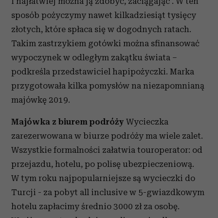
i najłatwiej można ją zdobyć, zaciągając
. W ten
sposób pożyczymy nawet kilkadziesiąt tysięcy
złotych, które spłaca się w dogodnych ratach.
Takim zastrzykiem gotówki można sfinansować
wypoczynek w odległym zakątku świata –
podkreśla przedstawiciel hapipożyczki.
Marka
przygotowała kilka pomysłów na niezapomnianą
majówkę 2019.
Majówka z biurem podróży
Wycieczka
zarezerwowana w biurze podróży ma wiele zalet.
Wszystkie formalności załatwia touroperator: od
przejazdu, hotelu, po polisę ubezpieczeniową.
W tym roku najpopularniejsze są wycieczki do
Turcji - za pobyt all inclusive w 5-gwiazdkowym
hotelu zapłacimy średnio 3000 zł za osobę.