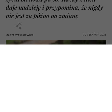
daje nadzieję i przypomina, że nigdy
nie jest za późno na zmianę
30 CZERWCA 2026
MARTA WASZKIEWICZ