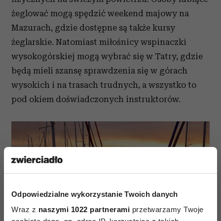
żeglować mogą spędzić weekend majowy na
Mazurach, gdzie dostępne są także kursy
żeglarskie. Natomiast miłośnicy wspinaczki
wysokogórskiej mogą wybrać się w Tatry, gdzie
będą mieli szansę sprawdzenia się w górach
wysokich i na trasach trudnych, a wszystko to
pod okiem doświadczonych instruktorów.
Odpowiedzialne wykorzystanie Twoich danych
Wraz z
naszymi 1022 partnerami
przetwarzamy Twoje