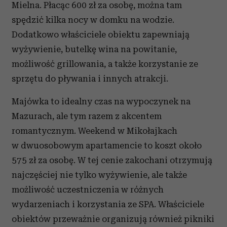
Mielna. Płacąc 600 zł za osobę, można tam
i reklam, aby oferować funkcje społecznościowe i
spędzić kilka nocy w domku na wodzie.
analizować ruch w naszej witrynie. Informacje o tym, jak
korzystasz z naszej witryny, udostępniamy partnerom
Dodatkowo właściciele obiektu zapewniają
społecznościowym, reklamowym i analitycznym.
wyżywienie, butelkę wina na powitanie,
Partnerzy mogą połączyć te informacje z innymi danymi
możliwość grillowania, a także korzystanie ze
otrzymanymi od Ciebie lub uzyskanymi podczas
sprzętu do pływania i innych atrakcji.
korzystania z ich usług.
Majówka to idealny czas na wypoczynek na
Mazurach, ale tym razem z akcentem
romantycznym. Weekend w Mikołajkach
w dwuosobowym apartamencie to koszt około
575 zł za osobę. W tej cenie zakochani otrzymują
najczęściej nie tylko wyżywienie, ale także
możliwość uczestniczenia w różnych
wydarzeniach i korzystania ze SPA. Właściciele
obiektów przeważnie organizują również pikniki