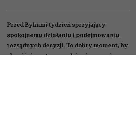
Przed Bykami tydzień sprzyjający
spokojnemu działaniu i podejmowaniu
rozsądnych decyzji. To dobry moment, by
skupić się na tym, co daje ci poczucie
stabilności i bezpieczeństwa. Choć wokół
może dziać się wiele, największe korzyści
przyniesie konsekwencja i cierpliwość.
Sprawdź, co gwiazdy przygotowały dla
Byka na okres od 27 lipca do 2 sierpnia
2026 roku.