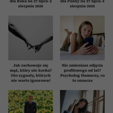
dla Raka na 27 lipca–2
dla Panny na 27 lipca–2
sierpnia 2026
sierpnia 2026
Jak zachowuje się
Nie zmieniasz zdjęcia
mąż, który nie kocha?
profilowego od lat?
Oto sygnały, których
Psycholog tłumaczy, co
nie warto ignorować
to oznacza