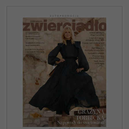
i reklam, aby oferować funkcje społecznościowe i
analizować ruch w naszej witrynie. Informacje o tym, jak
AUTOPROMOCJA
korzystasz z naszej witryny, udostępniamy partnerom
społecznościowym, reklamowym i analitycznym.
Partnerzy mogą połączyć te informacje z innymi danymi
otrzymanymi od Ciebie lub uzyskanymi podczas
korzystania z ich usług.