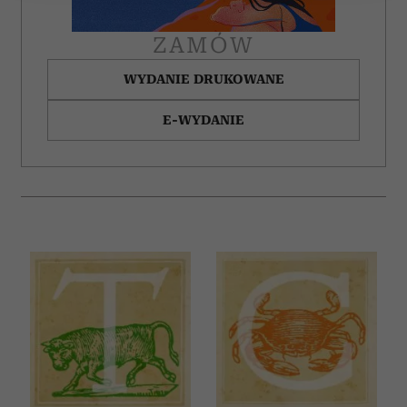
Wykorzystujemy pliki cookie do spersonalizowania treści
i reklam, aby oferować funkcje społecznościowe i
ZAMÓW
analizować ruch w naszej witrynie. Informacje o tym, jak
korzystasz z naszej witryny, udostępniamy partnerom
WYDANIE DRUKOWANE
społecznościowym, reklamowym i analitycznym.
E-WYDANIE
Partnerzy mogą połączyć te informacje z innymi danymi
otrzymanymi od Ciebie lub uzyskanymi podczas
korzystania z ich usług.