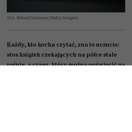
(Fot. Mikael Vaisanen/Getty Images)
Każdy, kto kocha czytać, zna to uczucie:
stos książek czekających na półce stale
rośnie, a czasu, który można poświęcić na
lekturę, ubywa. A przecież obok głośnych
nowości i sezonowych bestsellerów są
jeszcze te tytuły, które od lat wracają w
kolejnych zestawieniach
najważniejszych książek świata. Po które
warto sięgnąć? Zajrzałam do listy