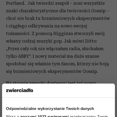
Portland. Jak twierdzi zespół – nosi wszystkie
znaki charakterystyczne dla twórczości Gossip –
choć nie brak tu brzmieniowych eksperymentów
i ciągłego odkrywania na nowo swojej
tożsamości. Z pomocą Higginsa stworzyli swój
własny rodzaj muzyki pop. Jak mówi Ditto:
„Przez cały rok nie włączałam radia, słuchałam
tylko ABBY”. I nowy materiał ma duże szanse
spodobać się właśnie tym fanom, którzy nie boją
się brzmieniowych eksperymentów Gossip.
Na stronie zespołu dostępny jest już nowy
teledysk formacji do utworu "Move In The Right
Direction". Polecamy:
Odpowiedzialne wykorzystanie Twoich danych
Wraz z
naszymi 1022 partnerami
przetwarzamy Twoje