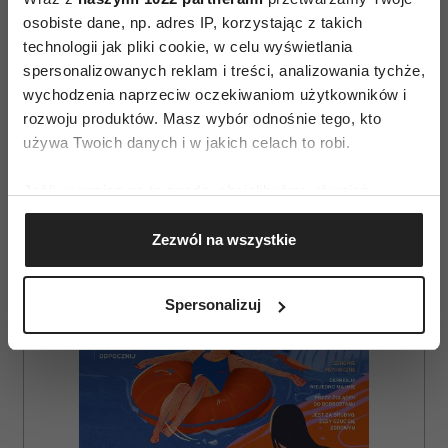
osobiste dane, np. adres IP, korzystając z takich
technologii jak pliki cookie, w celu wyświetlania
spersonalizowanych reklam i treści, analizowania tychże,
wychodzenia naprzeciw oczekiwaniom użytkowników i
AUTOPROMOCJA
rozwoju produktów. Masz wybór odnośnie tego, kto
używa Twoich danych i w jakich celach to robi.
Jeśli wyrazisz na to zgodę, chcielibyśmy również:
Gromadzić dane dotyczące Twojej lokalizacji
Zezwól na wszystkie
geograficznej z dokładnością nawet do kilku metrów
Identyfikować Twoje urządzenie, aktywnie
analizując charakteryzującego je zbiory danych
Spersonalizuj
(fingerprinting, czyli wirtualny odcisk palca)
Dowiedz się więcej odnośnie tego, jak Twoje osobiste
dane są przetwarzane oraz ustaw własne preferencje w
sekcji szczegółów
. W Deklaracji plików cookie możesz
zmienić lub wycofać swoją zgodę w dowolnej chwili.