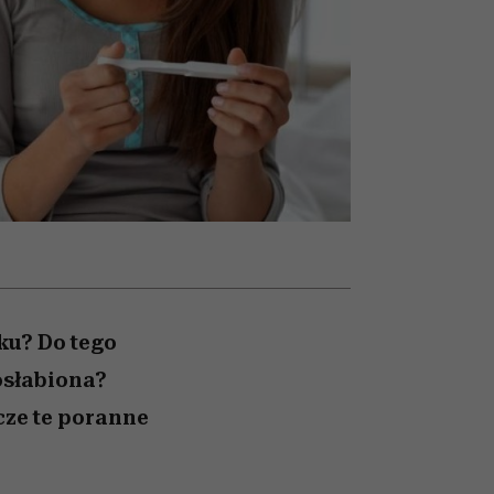
ady
to dla nich zarwiesz noc
Auschwitz
ku? Do tego
 osłabiona?
cze te poranne