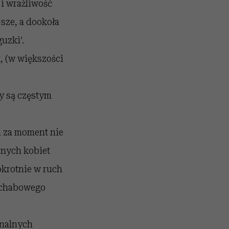
i wrażliwość
jsze, a dookoła
uzki’.
t, (w większości
y są częstym
a za moment nie
rnych kobiet
okrotnie w ruch
 schabowego
onalnych