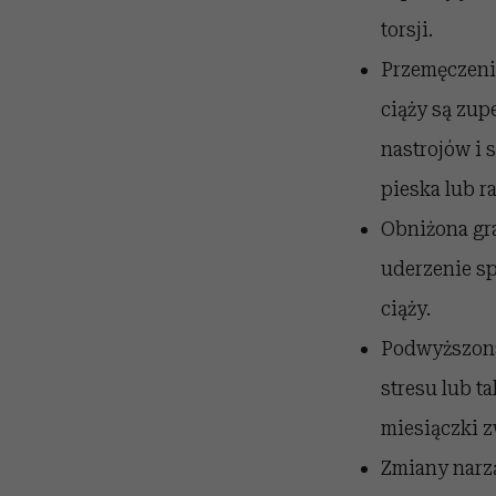
torsji.
Przemęczenie
ciąży są zu
nastrojów i 
pieska lub r
Obniżona gra
uderzenie sp
ciąży.
Podwyższona
stresu lub t
miesiączki z
Zmiany narz