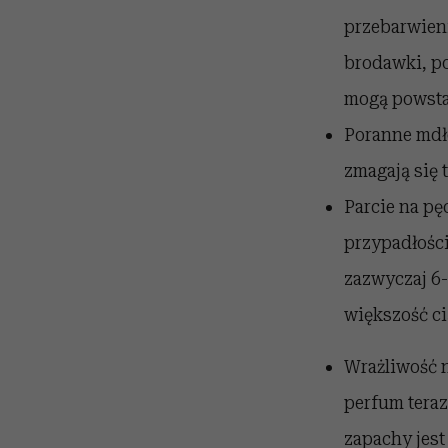
przebarwieni
brodawki, po
mogą powsta
Poranne mdło
zmagają się 
Parcie na pę
przypadłości
zazwyczaj 6-
większość ci
Wrażliwość 
perfum teraz
zapachy jest