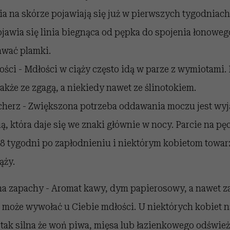
a na skórze pojawiają się już w pierwszych tygodniach
jawia się linia biegnąca od pępka do spojenia łonowego
wać plamki.
ści - Mdłości w ciąży często idą w parze z wymiotami.
także ze zgagą, a niekiedy nawet ze ślinotokiem.
cherz - Zwiększona potrzeba oddawania moczu jest wyj
ą, która daje się we znaki głównie w nocy. Parcie na pęc
8 tygodni po zapłodnieniu i niektórym kobietom towar
ąży.
na zapachy - Aromat kawy, dym papierosowy, a nawet 
 może wywołać u Ciebie mdłości. U niektórych kobiet 
 tak silna że woń piwa, mięsa lub łazienkowego odświe