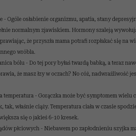
 - Ogóle osłabienie organizmu, apatia, stany depresyj
pełnie normalnym zjawiskiem. Hormony szaleją wywołuj
sprawiając, że przyszła mama potrafi rozpłakać się na 
annego wróbla.
nica bólu - Do tej pory byłaś twardą babką, a teraz naw
rawia, że masz łzy w oczach? No cóż, nadwrażliwość jes
 temperatura - Gorączka może być symptomem wielu c
ak, tak, właśnie ciąży. Temperatura ciała w czasie spod
większa się o jakieś 6-10 kresek.
ądów płciowych - Niebawem po zapłodnieniu szyjka mac