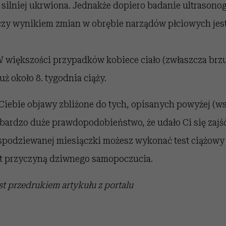
 silniej ukrwiona. Jednakże dopiero badanie ultrasono
zy wynikiem zmian w obrębie narządów płciowych jest 
 większości przypadków kobiece ciało (zwłaszcza brzu
już około 8. tygodnia ciąży.
iebie objawy zbliżone do tych, opisanych powyżej (ws
e bardzo duże prawdopodobieństwo, że udało Ci się zajść
 spodziewanej miesiączki możesz wykonać test ciążowy 
est przyczyną dziwnego samopoczucia.
st przedrukiem artykułu z portalu