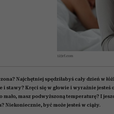
nice
edź
 5,
ć
sezon jesień–zima 2026/27
zaskakujący faworyt
Miller s. 5, odc. 6]
zupełny brak ogł
girls”
L
123rf.com
zona? Najchętniej spędziłabyś cały dzień w łóż
e i stawy? Kręci się w głowie i wyraźnie jesteś
o mało, masz podwyższoną temperaturę? I jesz
? Niekoniecznie, być może jesteś w ciąży.