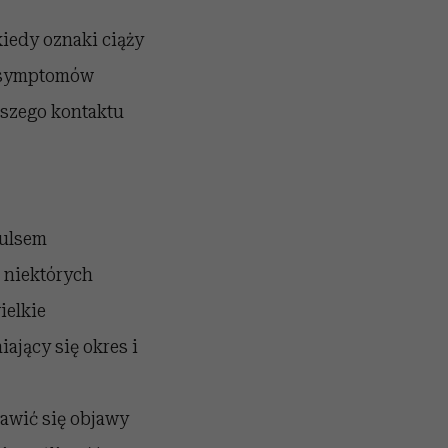
iedy oznaki ciąży
o symptomów
rwszego kontaktu
pulsem
 niektórych
ielkie
ający się okres i
jawić się objawy