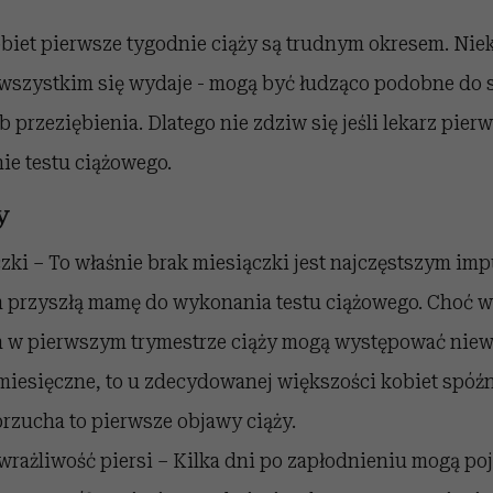
biet pierwsze tygodnie ciąży są trudnym okresem. Niek
ż wszystkim się wydaje - mogą być łudząco podobne d
ub przeziębienia. Dlatego nie zdziw się jeśli lekarz pie
ie testu ciążowego.
y
zki – To właśnie brak miesiączki jest najczęstszym im
m przyszłą mamę do wykonania testu ciążowego. Choć w
 w pierwszym trymestrze ciąży mogą występować niew
iesięczne, to u zdecydowanej większości kobiet spóźni
brzucha to pierwsze objawy ciąży.
rażliwość piersi – Kilka dni po zapłodnieniu mogą po