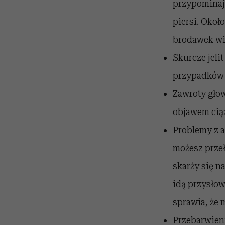
przypominaj
piersi. Okoł
brodawek wid
Skurcze jelit
przypadków b
Zawroty głow
objawem cią
Problemy z a
możesz przeł
skarży się n
idą przysłow
sprawia, że
Przebarwieni