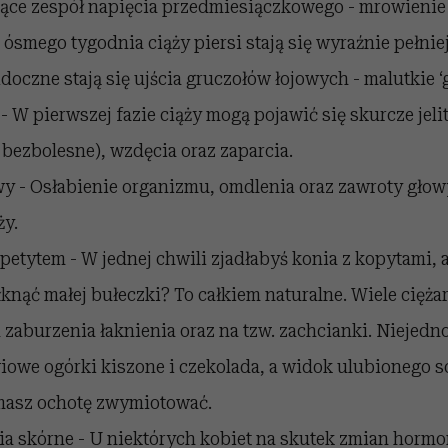
ące zespół napięcia przedmiesiączkowego - mrowienie 
o ósmego tygodnia ciąży piersi stają się wyraźnie pełnie
oczne stają się ujścia gruczołów łojowych - malutkie ‘g
 - W pierwszej fazie ciąży mogą pojawić się skurcze jeli
ezbolesne), wzdęcia oraz zaparcia.
y - Osłabienie organizmu, omdlenia oraz zawroty głow
ży.
petytem - W jednej chwili zjadłabyś konia z kopytami, 
knąć małej bułeczki? To całkiem naturalne. Wiele cięża
a zaburzenia łaknienia oraz na tzw. zachcianki. Niejedn
iowe ogórki kiszone i czekolada, a widok ulubionego
 masz ochotę zwymiotować.
a skórne - U niektórych kobiet na skutek zmian horm