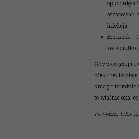
opuchnięta i
oszacować, c
infekcja.
Brzuszek – W
się leciutko 
Gdy występują u C
niektóre) istniej
dnia po terminie
to właśnie ona j
Powyższy tekst je