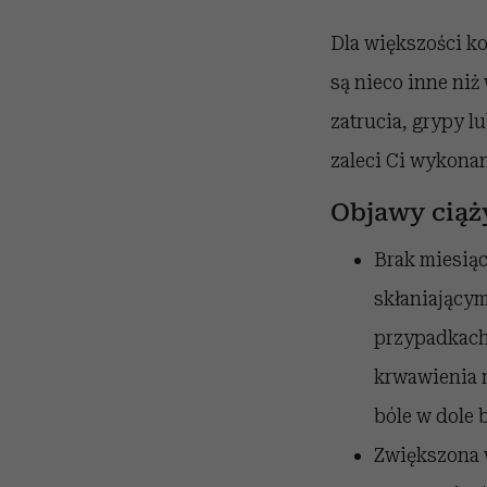
Dla większości ko
są nieco inne ni
zatrucia, grypy l
zaleci Ci wykonan
Objawy ciąż
Brak miesiąc
skłaniający
przypadkach
krwawienia m
bóle w dole 
Zwiększona w