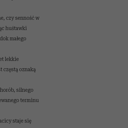
ne, czy senność w
ąc huśtawki
widok małego
et lekkie
t częstą oznaką
horób, silnego
ziewanego terminu
icy staje się