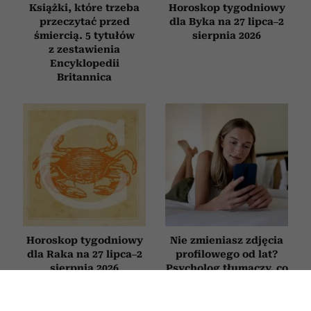
Książki, które trzeba
Horoskop tygodniowy
przeczytać przed
dla Byka na 27 lipca–2
śmiercią. 5 tytułów
sierpnia 2026
z zestawienia
Encyklopedii
Britannica
Horoskop tygodniowy
Nie zmieniasz zdjęcia
dla Raka na 27 lipca–2
profilowego od lat?
sierpnia 2026
Psycholog tłumaczy, co
to oznacza