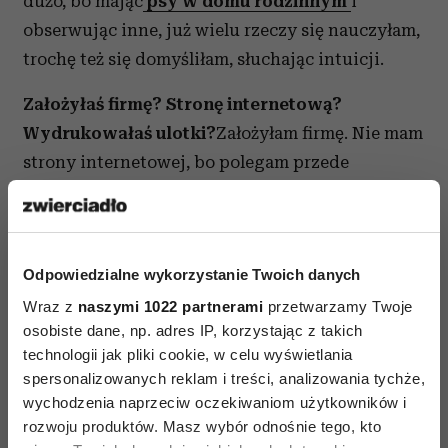
dużo, bo mając
psy w domu rodzinnym
i
obserwując inne, już wielu rzeczy się nauczyłam,
trochę też się domyśliłam, słuchając intuicji.
Założyłaś firmę? Stronę internetową?
Wydrukowałaś ulotki?
Założyłam firmę. Nie mam
strony internetowej, bo polegam przede
wszystkim na marketingu szeptanym.
Zastanowiłam się, czego ja bym oczekiwała,
gdybym chciała komuś powierzyć psa. I doszłam
Odpowiedzialne wykorzystanie Twoich danych
do wniosku, że szukałabym osoby z polecenia
znajomych lub dysponującej wiarygodnymi
Wraz z
naszymi 1022 partnerami
przetwarzamy Twoje
osobiste dane, np. adres IP, korzystając z takich
referencjami, no i oczywiście chciałabym ją
technologii jak pliki cookie, w celu wyświetlania
osobiście poznać. Założyłam więc sobie konto na
spersonalizowanych reklam i treści, analizowania tychże,
Facebooku, żeby można było mnie znaleźć, ale
wychodzenia naprzeciw oczekiwaniom użytkowników i
większość klientów jest z polecenia innych
rozwoju produktów. Masz wybór odnośnie tego, kto