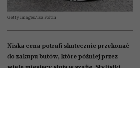
Getty Images/Isa Foltin
Niska cena potrafi skutecznie przekonać
do zakupu butów, które później przez
wiele miesięcy stoją w szafie. Stylistki
przed podejściem do kasy zadają sobie
kilka prostych pytań. W przypadku tych
trzech modeli odpowiedź zazwyczaj
brzmi: nie warto.