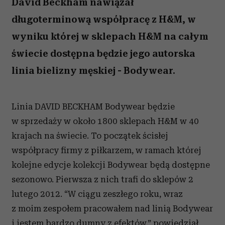
David Beckham nawiązał
długoterminową współpracę z H&M, w
wyniku której w sklepach H&M na całym
świecie dostępna będzie jego autorska
linia bielizny męskiej - Bodywear.
Linia DAVID BECKHAM Bodywear będzie
w sprzedaży w około 1800 sklepach H&M w 40
krajach na świecie. To początek ścisłej
współpracy firmy z piłkarzem, w ramach której
kolejne edycje kolekcji Bodywear będą dostępne
sezonowo. Pierwsza z nich trafi do sklepów 2
lutego 2012. “W ciągu zeszłego roku, wraz
z moim zespołem pracowałem nad linią Bodywear
i jestem bardzo dumny z efektów,” powiedział