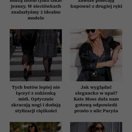
noszą latem tylko takie
zawsze polecają
jeansy. W sieciówkach
kupować z drugiej ręki
znalazłyśmy 3 idealne
modele
Tych butów lepiej nie
Jak wyglądać
łączyć z sukienką
elegancko w upał?
midi. Optycznie
Kate Moss dała nam
skracają nogi i dodają
gotową odpowiedź
stylizacji ciężkości
prosto z ulic Paryża