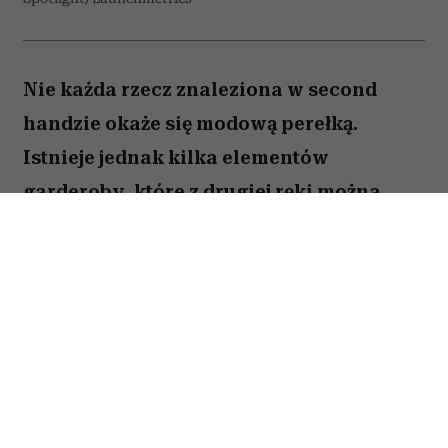
Nie każda rzecz znaleziona w second
handzie okaże się modową perełką.
Istnieje jednak kilka elementów
garderoby, które z drugiej ręki można
kupić taniej, w lepszej jakości i z
charakterem trudnym do znalezienia w
popularnych sieciówkach.
Spis treści:
Skórzana kurtka z drugiej ręki wygląda