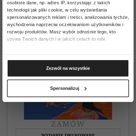
osobiste dane, np. adres IP, korzystając z takich
AUTOPROMOCJA
technologii jak pliki cookie, w celu wyświetlania
spersonalizowanych reklam i treści, analizowania tychże,
wychodzenia naprzeciw oczekiwaniom użytkowników i
rozwoju produktów. Masz wybór odnośnie tego, kto
używa Twoich danych i w jakich celach to robi.
Jeśli wyrazisz na to zgodę, chcielibyśmy również:
Gromadzić dane dotyczące Twojej lokalizacji
Zezwól na wszystkie
geograficznej z dokładnością nawet do kilku metrów
Identyfikować Twoje urządzenie, aktywnie
analizując charakteryzującego je zbiory danych
Spersonalizuj
(fingerprinting, czyli wirtualny odcisk palca)
Dowiedz się więcej odnośnie tego, jak Twoje osobiste
dane są przetwarzane oraz ustaw własne preferencje w
sekcji szczegółów
. W Deklaracji plików cookie możesz
zmienić lub wycofać swoją zgodę w dowolnej chwili.
ZAMÓW
WYDANIE DRUKOWANE
Wykorzystujemy pliki cookie do spersonalizowania treści