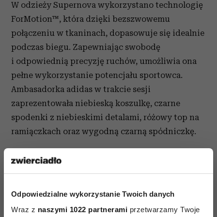
W odzieży Supernova wykorzystano technologię
ForMotion™, która dzięki bezszwowemu
połączeniu w tkaninach, dopasowuje się idealnie
podczas biegu. Zapewniając swobodę
i odpowiednią precyzję ruchów, umożliwia ona
pełne wykorzystanie potencjału sportowca.
Ambasadorka adidas w trakcie sesji
zaprezentowała niebieską koszulkę, czarne
spodenki z niebieskimi detalami, różowy top na
ramiączkach oraz wygodną czarną spódniczkę.
Odpowiedzialne wykorzystanie Twoich danych
Wraz z
naszymi 1022 partnerami
przetwarzamy Twoje