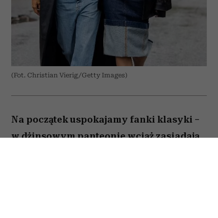
(Fot. Christian Vierig/Getty Images)
Na początek uspokajamy fanki klasyki –
w dżinsowym panteonie wciąż zasiadają
niebieskości i czernie, a latem także biele,
spierając się co najwyżej o szerokość
nogawki i wysokość stanu. Mają jednak
mocną konkurencję, która coraz śmielej