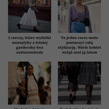
otrzymanymi od Ciebie lub uzyskanymi podczas
korzystania z ich usług.
5 rzeczy, które stylistki
Ta jedna rzecz może
usunęłyby z letniej
postarzyć całą
garderoby bez
stylizację. Wiele kobiet
zastanowienia
wciąż nosi ją latem