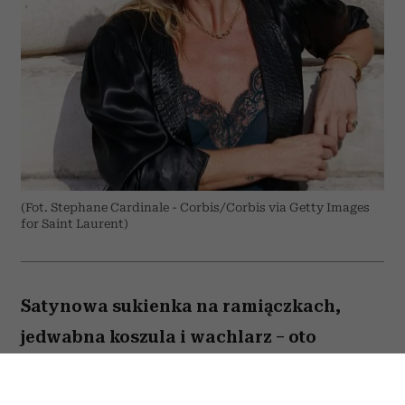
(Fot. Stephane Cardinale - Corbis/Corbis via Getty Images
for Saint Laurent)
Satynowa sukienka na ramiączkach,
jedwabna koszula i wachlarz – oto
przepis supermodelki na elegancję przy
ponad 30 stopniach Celsjusza.