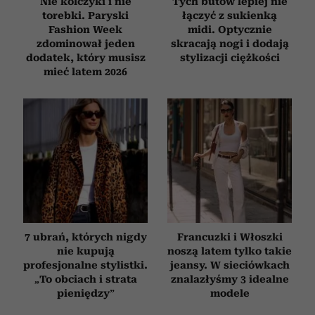
Nie kolczyki i nie
Tych butów lepiej nie
torebki. Paryski
łączyć z sukienką
Fashion Week
midi. Optycznie
zdominował jeden
skracają nogi i dodają
dodatek, który musisz
stylizacji ciężkości
mieć latem 2026
7 ubrań, których nigdy
Francuzki i Włoszki
nie kupują
noszą latem tylko takie
profesjonalne stylistki.
jeansy. W sieciówkach
„To obciach i strata
znalazłyśmy 3 idealne
pieniędzy”
modele