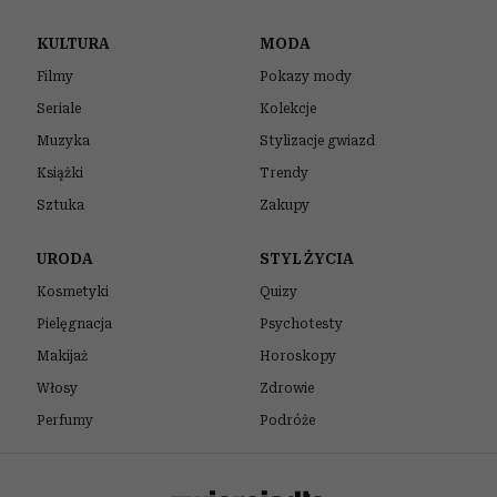
Czasem wystarczy jeden niepozorny
element garderoby, żeby nawet udana
stylizacja wyglądała ciężej i mniej
nowocześnie. Wiele kobiet wciąż nosi go
latem, choć dziś mamy znacznie bardziej
stylowe alternatywy.
Spis treści:
Cienkie bolerko może postarzyć całą
stylizację
Co założyć zamiast bolerka do letniej
sukienki?