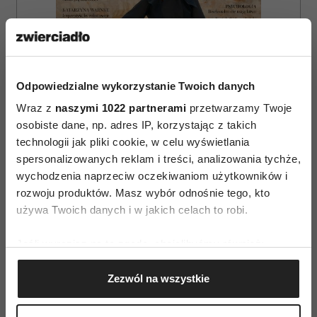
Odpowiedzialne wykorzystanie Twoich danych
Wraz z
naszymi 1022 partnerami
przetwarzamy Twoje
osobiste dane, np. adres IP, korzystając z takich
technologii jak pliki cookie, w celu wyświetlania
spersonalizowanych reklam i treści, analizowania tychże,
wychodzenia naprzeciw oczekiwaniom użytkowników i
rozwoju produktów. Masz wybór odnośnie tego, kto
ZAMÓW
używa Twoich danych i w jakich celach to robi.
WYDANIE DRUKOWANE
Jeśli wyrazisz na to zgodę, chcielibyśmy również:
Gromadzić dane dotyczące Twojej lokalizacji
E-WYDANIE
Zezwól na wszystkie
geograficznej z dokładnością nawet do kilku metrów
Identyfikować Twoje urządzenie, aktywnie
analizując charakteryzującego je zbiory danych