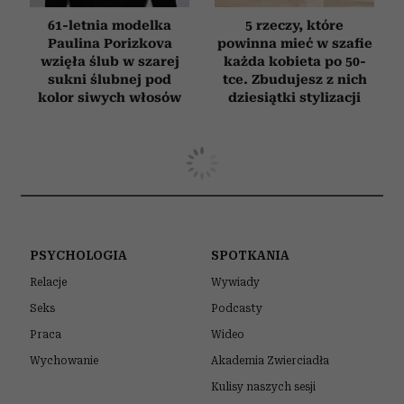
61-letnia modelka
5 rzeczy, które
Paulina Porizkova
powinna mieć w szafie
wzięła ślub w szarej
każda kobieta po 50-
sukni ślubnej pod
tce. Zbudujesz z nich
kolor siwych włosów
dziesiątki stylizacji
MODA
Ta jedna rzecz może postarzyć całą
stylizację. Wiele kobiet wciąż nosi ją
latem
9 LIPCA 2026
PAULINA BRZOZOWSKA
Fot. Getty Images/Edward Berthelot