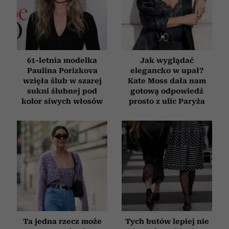
otrzymanymi od Ciebie lub uzyskanymi podczas
korzystania z ich usług.
61-letnia modelka
Jak wyglądać
Paulina Porizkova
elegancko w upał?
wzięła ślub w szarej
Kate Moss dała nam
sukni ślubnej pod
gotową odpowiedź
kolor siwych włosów
prosto z ulic Paryża
Ta jedna rzecz może
Tych butów lepiej nie