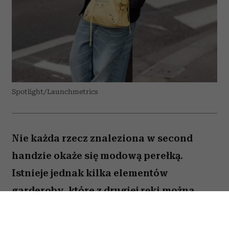
Spotlight/Launchmetrics
Nie każda rzecz znaleziona w second
handzie okaże się modową perełką.
Istnieje jednak kilka elementów
garderoby, które z drugiej ręki można
kupić taniej, w lepszej jakości i z
charakterem trudnym do znalezienia w