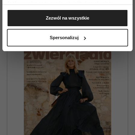
Jeśli wyrazisz na to zgodę, chcielibyśmy również:
Gromadzić dane dotyczące Twojej lokalizacji
Zezwól na wszystkie
geograficznej z dokładnością nawet do kilku metrów
MODA POLSKA
Identyfikować Twoje urządzenie, aktywnie
analizując charakteryzującego je zbiory danych
Spersonalizuj
(fingerprinting, czyli wirtualny odcisk palca)
AUTOPROMOCJA
Dowiedz się więcej odnośnie tego, jak Twoje osobiste
dane są przetwarzane oraz ustaw własne preferencje w
sekcji szczegółów
. W Deklaracji plików cookie możesz
zmienić lub wycofać swoją zgodę w dowolnej chwili.
Wykorzystujemy pliki cookie do spersonalizowania treści
i reklam, aby oferować funkcje społecznościowe i
analizować ruch w naszej witrynie. Informacje o tym, jak
korzystasz z naszej witryny, udostępniamy partnerom
społecznościowym, reklamowym i analitycznym.
Partnerzy mogą połączyć te informacje z innymi danymi
otrzymanymi od Ciebie lub uzyskanymi podczas