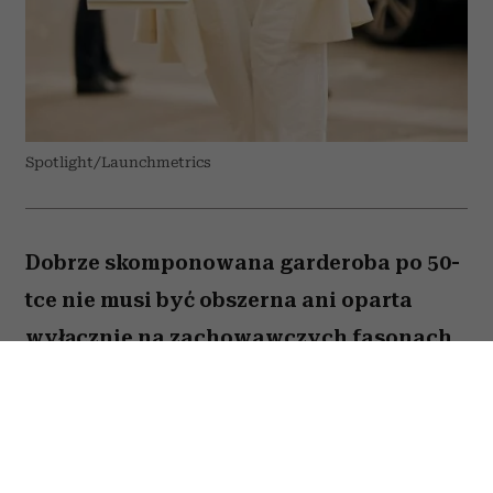
Spotlight/Launchmetrics
Dobrze skomponowana garderoba po 50-
tce nie musi być obszerna ani oparta
wyłącznie na zachowawczych fasonach.
Wystarczy kilka odpowiednio dobranych
elementów, aby codzienne stylizacje
wyglądały nowocześnie, elegancko i
pasowały do wielu okazji. Stylistki