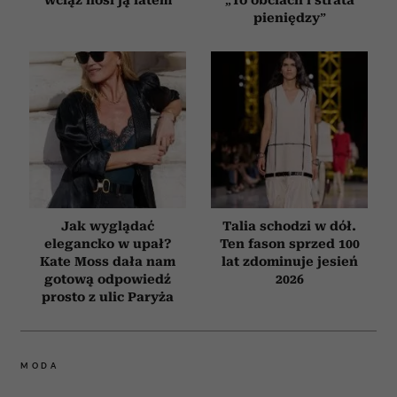
wciąż nosi ją latem
„To obciach i strata
pieniędzy”
Jak wyglądać
Talia schodzi w dół.
elegancko w upał?
Ten fason sprzed 100
Kate Moss dała nam
lat zdominuje jesień
gotową odpowiedź
2026
prosto z ulic Paryża
MODA