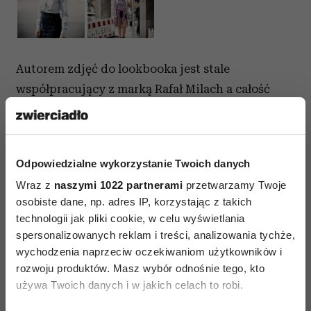
Autorem zdjęć do lookbooka jest stale
współpracujący z marką Rafał Milach a całość
wyprodukowała agencja AFPHOTO. Autorką
stylizacji jest Marta Kalinowska, makijaż i fryzury
to dzieło Gosi Sulimy.
Odpowiedzialne wykorzystanie Twoich danych
Ubrania prezentowane w jesiennym lookbooku
Wraz z
naszymi 1022 partnerami
przetwarzamy Twoje
HOUSE już niedługo pojawią się w salonach
osobiste dane, np. adres IP, korzystając z takich
technologii jak pliki cookie, w celu wyświetlania
marki w całej Polsce.
spersonalizowanych reklam i treści, analizowania tychże,
Sprawdź również
czapki z daszkiem damskie
wychodzenia naprzeciw oczekiwaniom użytkowników i
rozwoju produktów. Masz wybór odnośnie tego, kto
używa Twoich danych i w jakich celach to robi.