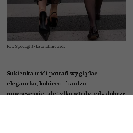
Fot. Spotlight/Launchmetrics
Sukienka midi potrafi wyglądać
elegancko, kobieco i bardzo
nowocześnie, ale tylko wtedy, gdy dobrze
dobierzemy do niej buty. Jeden
popularny model może zaburzyć
proporcje sylwetki, optycznie skrócić