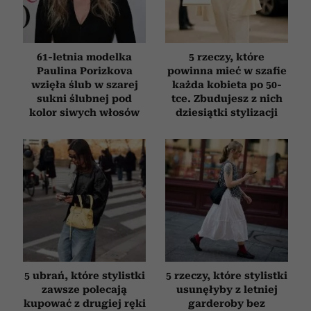
korzystania z ich usług.
61-letnia modelka
5 rzeczy, które
Paulina Porizkova
powinna mieć w szafie
wzięła ślub w szarej
każda kobieta po 50-
sukni ślubnej pod
tce. Zbudujesz z nich
kolor siwych włosów
dziesiątki stylizacji
5 ubrań, które stylistki
5 rzeczy, które stylistki
zawsze polecają
usunęłyby z letniej
kupować z drugiej ręki
garderoby bez