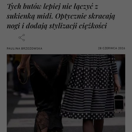
Tych butów lepiej nie łączyć z
sukienką midi. Optycznie skracają
nogi i dodają stylizacji ciężkości
28 CZERWCA 2026
PAULINA BRZOZOWSKA